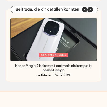
Beiträge, die dir gefallen könnten
Gepostet
G
Gerüchte & Leaks
in
i
Honor Magic 9 bekommt erstmals ein komplett
H
ten
neues Design
von
Katarina
26. Juli 2026
Gepostet
von