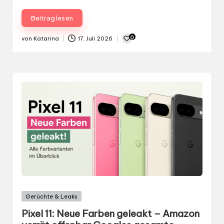
Beitrag lesen
0
von
Katarina
17. Juli 2026
Gepostet
von
Gepostet
Gerüchte & Leaks
in
Pixel 11: Neue Farben geleakt – Amazon