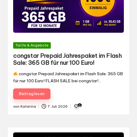
Gepostet
Tarife & Angebote
in
congstar Prepaid Jahrespaket im Flash
Sale: 365 GB für nur 100 Euro!
congstar Prepaid Jahrespaket im Flash Sale: 365 GB
für nur 100 Euro! FLASH SALE bei congstar!…
Beitrag lesen
0
von
Katarina
7. Juli 2026
Gepostet
von