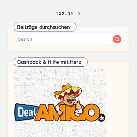
von
Seitennummerierung
1
2
3
…
34
NEXT
der
PAGE
Beiträge durchsuchen
Beiträge
Cashback & Hilfe mit Herz