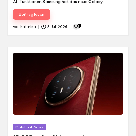
AI-Funktionen Samsung hat das neue Galaxy…
Beitrag lesen
0
von
Katarina
3. Juli 2026
Gepostet
von
Gepostet
Mobilfunk News
in