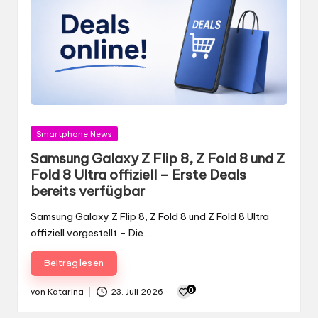
Gepostet
Smartphone News
in
Samsung Galaxy Z Flip 8, Z Fold 8 und Z
Fold 8 Ultra offiziell – Erste Deals
bereits verfügbar
Samsung Galaxy Z Flip 8, Z Fold 8 und Z Fold 8 Ultra
offiziell vorgestellt – Die…
Beitrag lesen
0
von
Katarina
23. Juli 2026
Gepostet
von