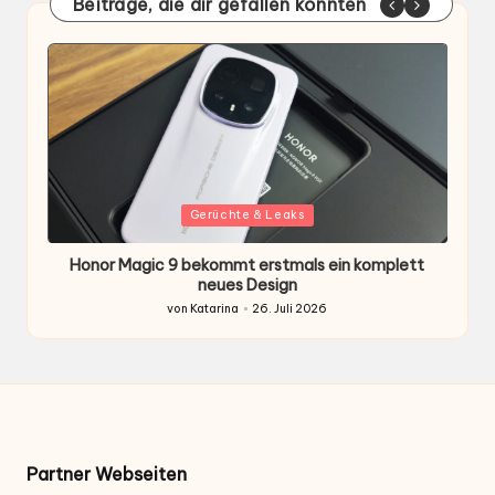
Beiträge, die dir gefallen könnten
Gepostet
G
Gerüchte & Leaks
in
i
Honor Magic 9 bekommt erstmals ein komplett
H
ten
neues Design
von
Katarina
26. Juli 2026
Gepostet
von
Partner Webseiten