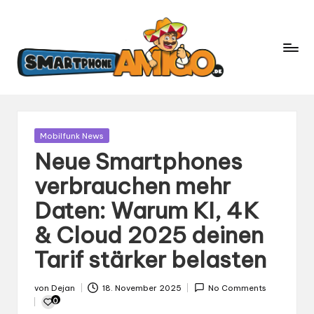
S
Dein
m
Begleiter
in
a
der
rt
Welt
p
der
h
Smartphones
und
o
Gepostet
Mobilfunk News
Mobilfunk
in
n
Neue Smartphones
e
verbrauchen mehr
A
Daten: Warum KI, 4K
m
ig
& Cloud 2025 deinen
o.
Tarif stärker belasten
d
e
von
Dejan
18. November 2025
No Comments
Gepostet
0
von