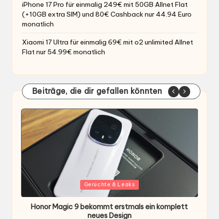
iPhone 17 Pro für einmalig 249€ mit 50GB Allnet Flat
(+10GB extra SIM) und 80€ Cashback nur 44.94 Euro
monatlich
Xiaomi 17 Ultra für einmalig 69€ mit o2 unlimited Allnet
Flat nur 54.99€ monatlich
Beiträge, die dir gefallen könnten
Gepostet
G
Gerüchte & Leaks
in
i
Honor Magic 9 bekommt erstmals ein komplett
H
ten
neues Design