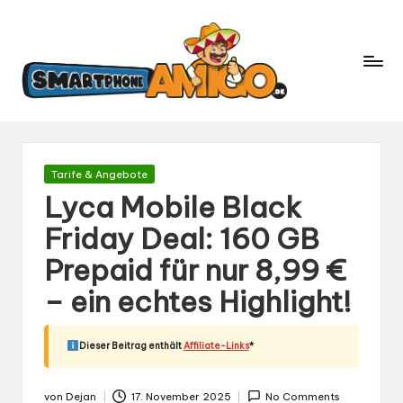
S
Dein
m
Begleiter
in
a
der
rt
Welt
p
der
h
Smartphones
und
o
Gepostet
Tarife & Angebote
Mobilfunk
in
n
Lyca Mobile Black
e
Friday Deal: 160 GB
A
Prepaid für nur 8,99 €
m
ig
– ein echtes Highlight!
o.
d
Dieser Beitrag enthält
Affiliate-Links
*
e
von
Dejan
17. November 2025
No Comments