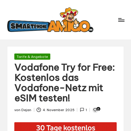
S
Dein
m
Begleiter
in
a
der
rt
Welt
p
der
h
Smartphones
und
o
Gepostet
Tarife & Angebote
Mobilfunk
in
n
Vodafone Try for Free:
e
Kostenlos das
A
Vodafone-Netz mit
m
ig
eSIM testen!
o.
d
0
von
Dejan
4. November 2025
1
Gepostet
e
von