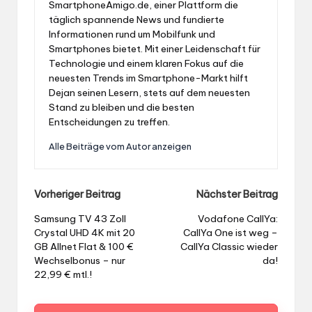
SmartphoneAmigo.de, einer Plattform die
täglich spannende News und fundierte
Informationen rund um Mobilfunk und
Smartphones bietet. Mit einer Leidenschaft für
Technologie und einem klaren Fokus auf die
neuesten Trends im Smartphone-Markt hilft
Dejan seinen Lesern, stets auf dem neuesten
Stand zu bleiben und die besten
Entscheidungen zu treffen.
Alle Beiträge vom Autor anzeigen
Post
Vorheriger Beitrag
Nächster Beitrag
navigation
Samsung TV 43 Zoll
Vodafone CallYa:
Crystal UHD 4K mit 20
CallYa One ist weg –
GB Allnet Flat & 100 €
CallYa Classic wieder
Wechselbonus – nur
da!
22,99 € mtl.!