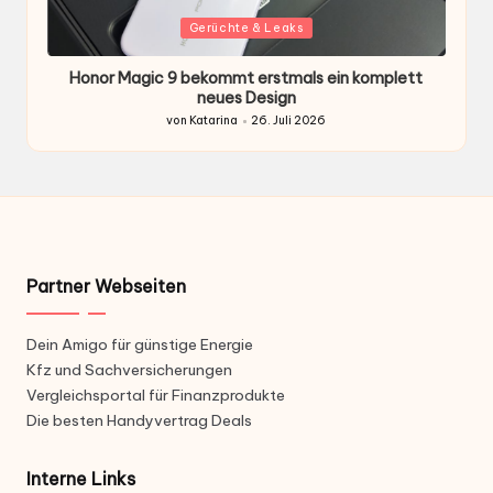
Gepostet
G
Gerüchte & Leaks
in
i
Honor Magic 9 bekommt erstmals ein komplett
H
ten
neues Design
von
Katarina
26. Juli 2026
Gepostet
von
Partner Webseiten
Dein Amigo für günstige Energie
Kfz und Sachversicherungen
Vergleichsportal für Finanzprodukte
Die besten Handyvertrag Deals
Interne Links