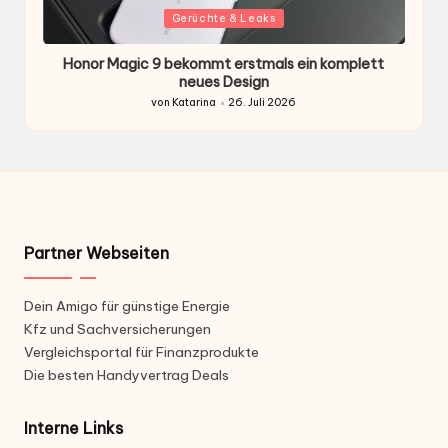
Gepostet
G
Gerüchte & Leaks
in
i
Honor Magic 9 bekommt erstmals ein komplett
H
ten
neues Design
von
Katarina
26. Juli 2026
Gepostet
von
Partner Webseiten
Dein Amigo für günstige Energie
Kfz und Sachversicherungen
Vergleichsportal für Finanzprodukte
Die besten Handyvertrag Deals
Interne Links