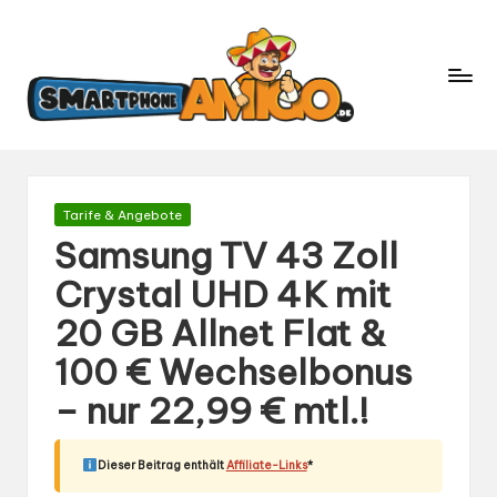
S
Dein
m
Begleiter
in
a
der
rt
Welt
p
der
h
Smartphones
und
o
Gepostet
Tarife & Angebote
Mobilfunk
in
n
Samsung TV 43 Zoll
e
Crystal UHD 4K mit
A
20 GB Allnet Flat &
m
ig
100 € Wechselbonus
o.
– nur 22,99 € mtl.!
d
e
Dieser Beitrag enthält
Affiliate-Links
*