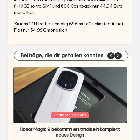
(+10GB extra SIM) und 80€ Cashback nur 44.94 Euro
monatlich
Xiaomi 17 Ultra für einmalig 69€ mit o2 unlimited Allnet
Flat nur 54.99€ monatlich
Beiträge, die dir gefallen könnten
Gepostet
G
Gerüchte & Leaks
in
i
Honor Magic 9 bekommt erstmals ein komplett
H
ten
neues Design