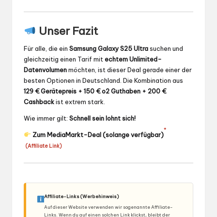
Unser Fazit
Für alle, die ein
Samsung Galaxy S25 Ultra
suchen und
gleichzeitig einen Tarif mit
echtem Unlimited-
Datenvolumen
möchten, ist dieser Deal gerade einer der
besten Optionen in Deutschland. Die Kombination aus
129 € Gerätepreis + 150 € o2 Guthaben + 200 €
Cashback
ist extrem stark.
Wie immer gilt:
Schnell sein lohnt sich!
*
Zum MediaMarkt-Deal (solange verfügbar)
(Affiliate Link)
Affiliate-Links (Werbehinweis)
Auf dieser Website verwenden wir sogenannte Affiliate-
Links. Wenn du auf einen solchen Link klickst, bleibt der