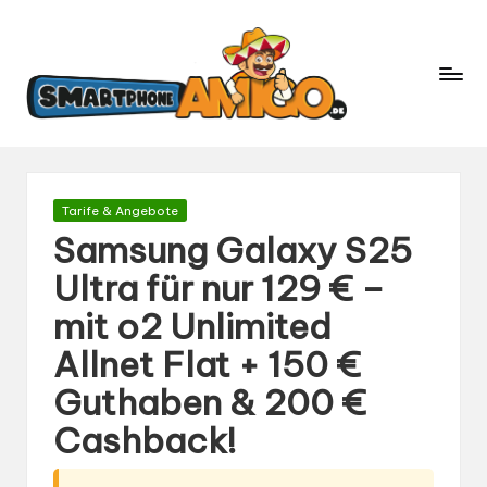
S
Dein
m
Begleiter
in
a
der
rt
Welt
p
der
h
Smartphones
und
o
Gepostet
Tarife & Angebote
Mobilfunk
in
n
Samsung Galaxy S25
e
Ultra für nur 129 € –
A
mit o2 Unlimited
m
ig
Allnet Flat + 150 €
o.
Guthaben & 200 €
d
Cashback!
e