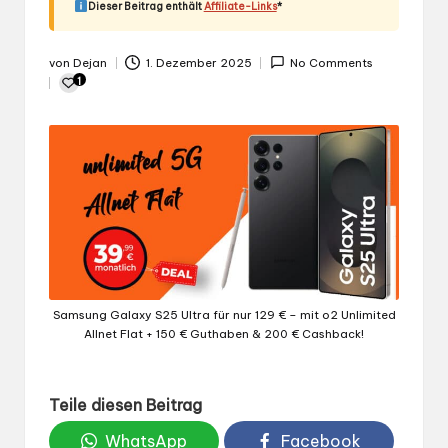
Dieser Beitrag enthält
Affiliate-Links
*
von
Dejan
1. Dezember 2025
No Comments
Gepostet
1
von
Samsung Galaxy S25 Ultra für nur 129 € – mit o2 Unlimited
Allnet Flat + 150 € Guthaben & 200 € Cashback!
Teile diesen Beitrag
WhatsApp
Facebook