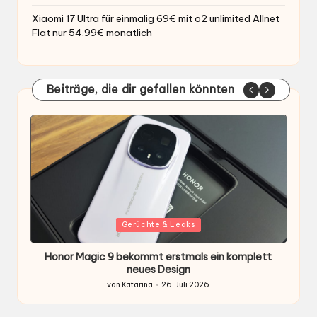
Xiaomi 17 Ultra für einmalig 69€ mit o2 unlimited Allnet
Flat nur 54.99€ monatlich
Beiträge, die dir gefallen könnten
Gepostet
G
Gerüchte & Leaks
in
i
Honor Magic 9 bekommt erstmals ein komplett
H
ten
neues Design
von
Katarina
26. Juli 2026
Gepostet
von