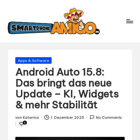
S
Dein
m
Begleiter
in
a
der
rt
Welt
p
der
h
Smartphones
und
o
Gepostet
Apps & Software
Mobilfunk
in
n
Android Auto 15.8:
e
Das bringt das neue
A
Update – KI, Widgets
m
ig
& mehr Stabilität
o.
d
von
Katarina
1. Dezember 2025
No Comments
Gepostet
e
1
von