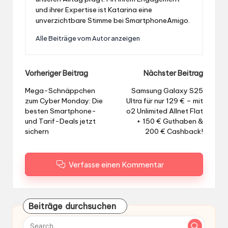
und ihrer Expertise ist Katarina eine
unverzichtbare Stimme bei SmartphoneAmigo.
Alle Beiträge vom Autor anzeigen
Post
Vorheriger Beitrag
Nächster Beitrag
navigation
Mega-Schnäppchen
Samsung Galaxy S25
zum Cyber Monday: Die
Ultra für nur 129 € – mit
besten Smartphone-
o2 Unlimited Allnet Flat
und Tarif-Deals jetzt
+ 150 € Guthaben &
sichern
200 € Cashback!
Verfasse einen Kommentar
Beiträge durchsuchen