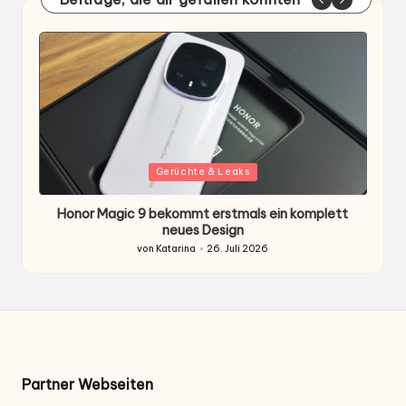
Gepostet
G
Gerüchte & Leaks
in
i
Honor Magic 9 bekommt erstmals ein komplett
H
ten
neues Design
von
Katarina
26. Juli 2026
Gepostet
von
Partner Webseiten