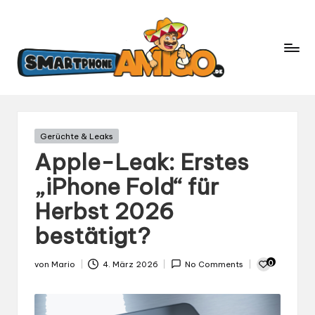
S
Dein
m
Begleiter
in
a
der
rt
Welt
p
der
h
Smartphones
und
o
Gepostet
Gerüchte & Leaks
Mobilfunk
in
n
Apple-Leak: Erstes
e
„iPhone Fold“ für
A
Herbst 2026
m
ig
bestätigt?
o.
d
0
von
Mario
4. März 2026
No Comments
Gepostet
e
von