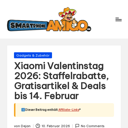
S
Dein
m
Begleiter
in
a
der
rt
Welt
p
der
h
Smartphones
und
o
Gepostet
Gadgets & Zubehör
Mobilfunk
in
n
Xiaomi Valentinstag
e
2026: Staffelrabatte,
A
Gratisartikel & Deals
m
ig
bis 14. Februar
o.
d
Dieser Beitrag enthält
Affiliate-Links
*
e
von
Dejan
10. Februar 2026
No Comments