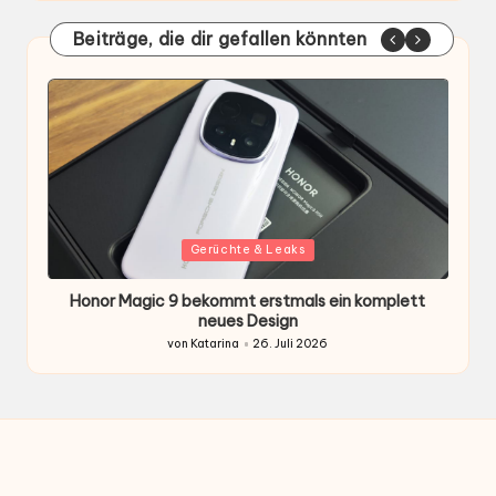
Beiträge, die dir gefallen könnten
Gepostet
G
Gerüchte & Leaks
in
i
Honor Magic 9 bekommt erstmals ein komplett
H
ten
neues Design
von
Katarina
26. Juli 2026
Gepostet
von