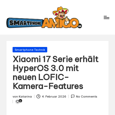
S
Dein
m
Begleiter
in
a
der
rt
Welt
p
der
h
Smartphones
und
o
Gepostet
Smartphone Technik
Mobilfunk
in
n
Xiaomi 17 Serie erhält
e
HyperOS 3.0 mit
A
neuen LOFIC-
m
ig
Kamera-Features
o.
d
von
Katarina
4. Februar 2026
No Comments
Gepostet
e
0
von