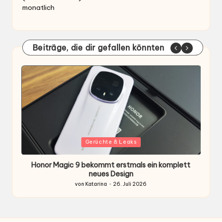
monatlich
Beiträge, die dir gefallen könnten
Gepostet
G
Gerüchte & Leaks
in
i
Honor Magic 9 bekommt erstmals ein komplett
H
ten
neues Design
von
Katarina
26. Juli 2026
Gepostet
von