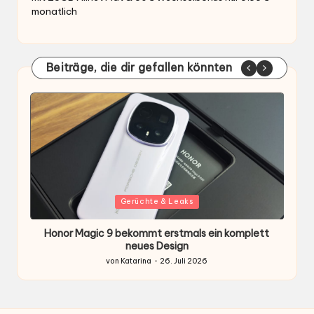
monatlich
Beiträge, die dir gefallen könnten
Gepostet
G
Gerüchte & Leaks
in
i
Honor Magic 9 bekommt erstmals ein komplett
H
ten
neues Design
von
Katarina
26. Juli 2026
Gepostet
von