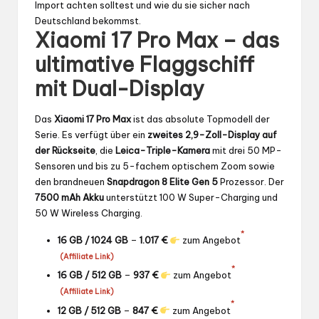
Import achten solltest und wie du sie sicher nach
Deutschland bekommst.
Xiaomi 17 Pro Max – das
ultimative Flaggschiff
mit Dual-Display
Das
Xiaomi 17 Pro Max
ist das absolute Topmodell der
Serie. Es verfügt über ein
zweites 2,9-Zoll-Display auf
der Rückseite
, die
Leica-Triple-Kamera
mit drei 50 MP-
Sensoren und bis zu 5-fachem optischem Zoom sowie
den brandneuen
Snapdragon 8 Elite Gen 5
Prozessor. Der
7500 mAh Akku
unterstützt 100 W Super-Charging und
50 W Wireless Charging.
*
16 GB / 1024 GB
–
1.017 €
zum Angebot
(Affiliate Link)
*
16 GB / 512 GB
–
937 €
zum Angebot
(Affiliate Link)
*
12 GB / 512 GB
–
847 €
zum Angebot