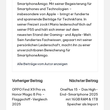
SmartphoneAmigo. Mit seiner Begeisterung für
Smartphones und Technologien –
insbesondere von Apple – bringt er fundierte
und spannende Beiträge für Technikfans. In
seiner Freizeit zockt Mario leidenschaftlich auf
seiner PS5 und hält sich immer auf dem
neuesten Stand der Gaming- und Apple-Welt.
Sein fundiertes Fachwissen, gepaart mit seiner
persönlichen Leidenschaft, macht ihn zu einer
unverzichtbaren Bereicherung für
SmartphoneAmigo.
Alle Beiträge vom Autor anzeigen
Post
Vorheriger Beitrag
Nächster Beitrag
navigation
OPPO Find X9 Pro vs.
OnePlus 15 – Das High-
Honor Magic 8 Pro –
End-Smartphone 2025
Flaggschiff-Vergleich
mit 16GB RAM & 1TB
2025
Speicher als Import