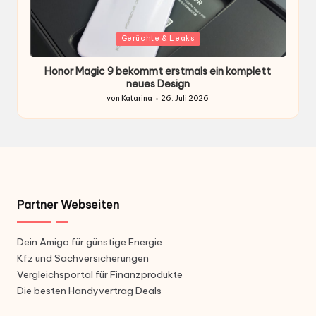
Gepostet
G
Gerüchte & Leaks
in
i
Honor Magic 9 bekommt erstmals ein komplett
H
ten
neues Design
von
Katarina
26. Juli 2026
Gepostet
von
Partner Webseiten
Dein Amigo für günstige Energie
Kfz und Sachversicherungen
Vergleichsportal für Finanzprodukte
Die besten Handyvertrag Deals