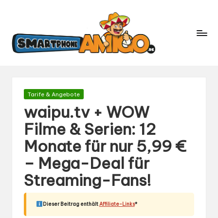
S
Dein
m
Begleiter
in
a
der
rt
Welt
p
der
h
Smartphones
und
o
Gepostet
Tarife & Angebote
Mobilfunk
in
n
waipu.tv + WOW
e
Filme & Serien: 12
A
Monate für nur 5,99 €
m
ig
– Mega-Deal für
o.
Streaming-Fans!
d
e
Dieser Beitrag enthält
Affiliate-Links
*