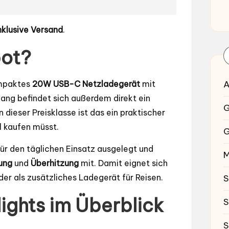
nklusive Versand
.
bot?
ompaktes
20W USB-C Netzladegerät
mit
A
fang befindet sich außerdem direkt ein
G
n dieser Preisklasse ist das ein praktischer
el kaufen müsst.
G
ür den täglichen Einsatz ausgelegt und
M
ung
und
Überhitzung
mit. Damit eignet sich
er als zusätzliches Ladegerät für Reisen.
S
lights im Überblick
S
S