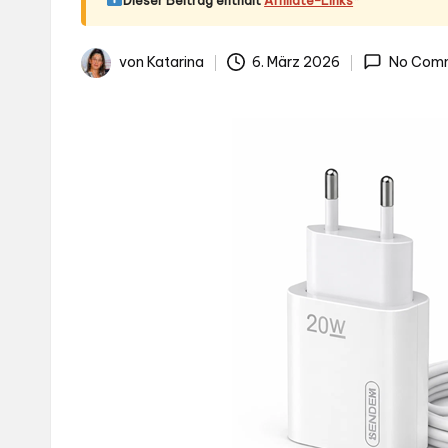
.d
e
von
Katarina
6. März 2026
No Com
Gepostet
von