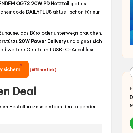
ENDEM OG73 20W PD Netzteil
gibt es
scheincode
DAILYPLUS
aktuell schon für nur
r Zuhause, das Büro oder unterwegs brauchen,
erstützt
20W Power Delivery
und eignet sich
 und weitere Geräte mit USB-C-Anschluss.
*
y sichern
(Affiliate Link)
en Deal
E
D
M
r im Bestellprozess einfach den folgenden