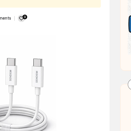
0
ments