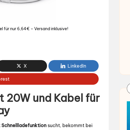
 für nur 6,64€ – Versand inklusive!
X
LinkedIn
erest
 20W und Kabel für
ay
 Schnellladefunktion
sucht, bekommt bei