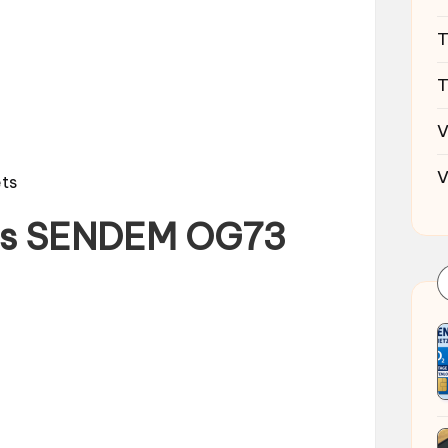
T
T
V
V
ets
des SENDEM OG73