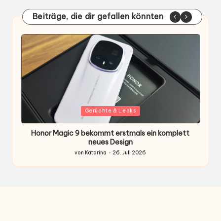
Beiträge, die dir gefallen könnten
Gepostet
G
Gerüchte & Leaks
in
i
Honor Magic 9 bekommt erstmals ein komplett
H
ten
neues Design
von
Katarina
26. Juli 2026
Gepostet
von