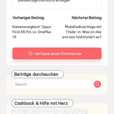
Alle Beiträge vom Autor anzeigen
Post
Vorheriger Beitrag
Nächster Beitrag
navigation
Kameravergleich: Oppo
Mobilfunkverträge mit
Find X8 Pro vs. OnePlus
Trade-in: Was ist das
13
und wie funktioniert es?
Verfasse einen Kommentar
Beiträge durchsuchen
Cashback & Hilfe mit Herz