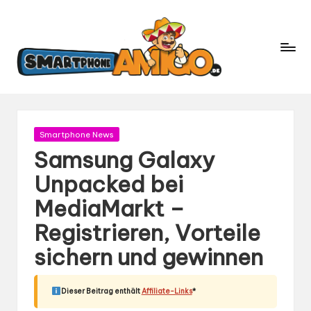
S
Dein
m
Begleiter
in
a
der
rt
Welt
p
der
h
Smartphones
und
o
Gepostet
Smartphone News
Mobilfunk
in
n
Samsung Galaxy
e
Unpacked bei
A
MediaMarkt –
m
ig
Registrieren, Vorteile
o.
sichern und gewinnen
d
e
Dieser Beitrag enthält
Affiliate-Links
*