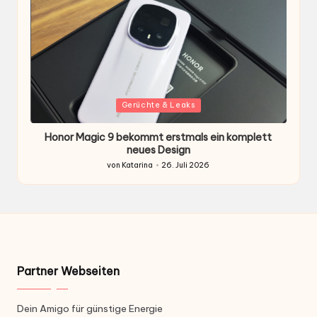
Gepostet
G
Gerüchte & Leaks
in
i
Honor Magic 9 bekommt erstmals ein komplett
H
ten
neues Design
von
Katarina
26. Juli 2026
Gepostet
von
Partner Webseiten
Dein Amigo für günstige Energie