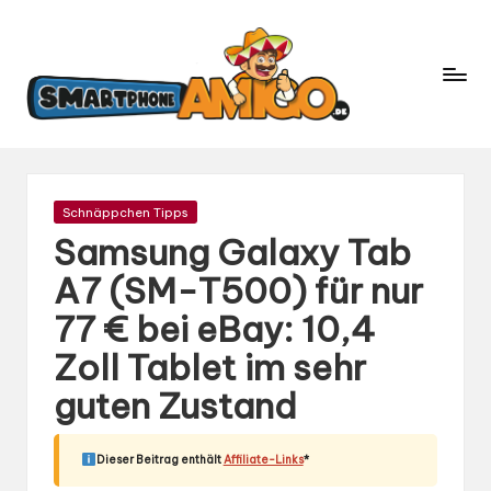
S
Dein
m
Begleiter
in
a
der
rt
Welt
p
der
h
Smartphones
und
o
Gepostet
Schnäppchen Tipps
Mobilfunk
in
n
Samsung Galaxy Tab
e
A7 (SM-T500) für nur
A
77 € bei eBay: 10,4
m
ig
Zoll Tablet im sehr
o.
guten Zustand
d
e
Dieser Beitrag enthält
Affiliate-Links
*