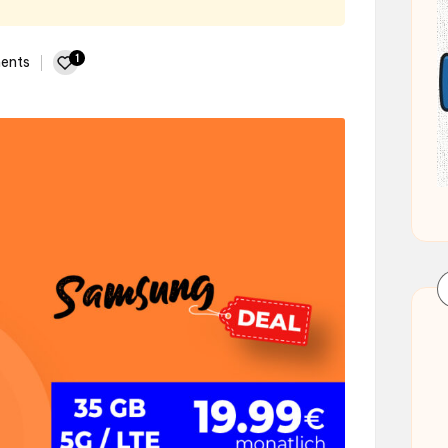
1
ents