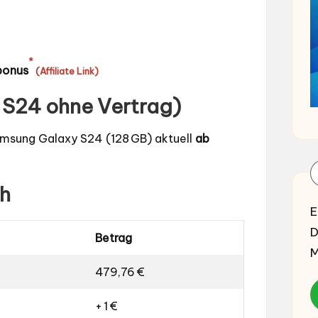
*
bonus
(Affiliate Link)
 S24 ohne Vertrag)
 Samsung Galaxy S24 (128 GB) aktuell
ab
ch
E
D
Betrag
M
479,76 €
+ 1 €