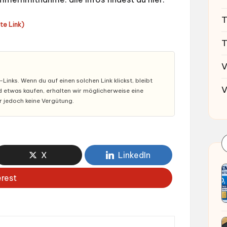
T
ate Link)
T
V
inks. Wenn du auf einen solchen Link klickst, bleibt
V
nd etwas kaufen, erhalten wir möglicherweise eine
ir jedoch keine Vergütung.
X
LinkedIn
erest