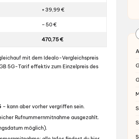
+ 39,99 €
– 50 €
470,75 €
A
gleichauf mit dem Idealo-Vergleichspreis
G
B 5G-Tarif effektiv zum Einzelpreis des
G
M
5
– kann aber vorher vergriffen sein.
S
reicher Rufnummernmitnahme ausgezahlt.
S
ungsdatum möglich).
S
nummernmitnahme:
alle Infos findest du hier
.