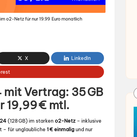
m o2-Netz für nur 19.99 Euro monatlich
X
LinkedIn
erest
mit Vertrag: 35 GB
 19,99 € mtl.
S24
(128 GB) im starken
o2-Netz
– inklusive
t – für unglaubliche
1 € einmalig
und nur