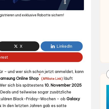
istrieren und exklusive Rabatte sichern!
X
LinkedIn
erest
ür – und wer sich schon jetzt anmeldet, kann
*
amsung Online Shop
läuft
(Affiliate Link)
 Wer sich bis spätestens
10. November 2025
k Deals und teilweise sogar zusätzliche
akulären Black-Friday-Wochen – ob
Galaxy
s
: In den letzten Jahren gab es satte