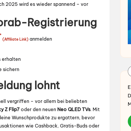
uch 2025 wird es wieder spannend – vor
Vorab-Registrierung
*
anmelden
(Affiliate Link)
 erhalten
e sichern
ldung lohnt
E
D
ll vergriffen – vor allem bei beliebten
M
y Z Flip7
oder den neuen
Neo QLED TVs
. Mit
 deine Wunschprodukte zu ergattern, bevor
 Bonusaktionen wie Cashback, Gratis-Buds oder