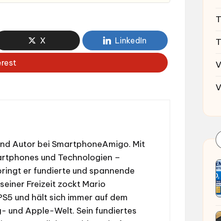
T
X
LinkedIn
T
erest
V
V
und Autor bei SmartphoneAmigo. Mit
martphones und Technologien –
ringt er fundierte und spannende
 seiner Freizeit zockt Mario
 PS5 und hält sich immer auf dem
 und Apple-Welt. Sein fundiertes