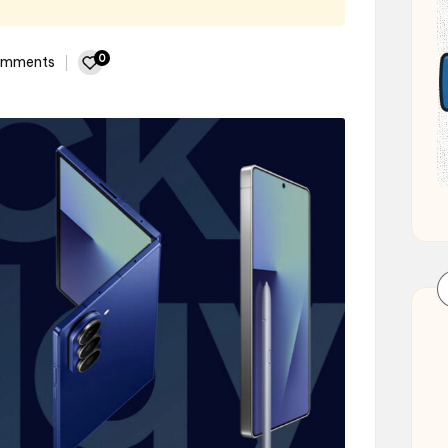
0
omments