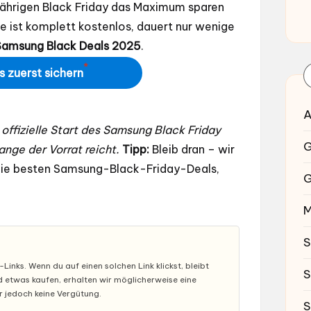
jährigen Black Friday das Maximum sparen
Sie ist komplett kostenlos, dauert nur wenige
Samsung Black Deals 2025
.
*
s zuerst sichern
A
r offizielle Start des Samsung Black Friday
G
ange der Vorrat reicht.
Tipp:
Bleib dran – wir
ie besten Samsung-Black-Friday-Deals,
G
M
S
inks. Wenn du auf einen solchen Link klickst, bleibt
S
nd etwas kaufen, erhalten wir möglicherweise eine
ir jedoch keine Vergütung.
S