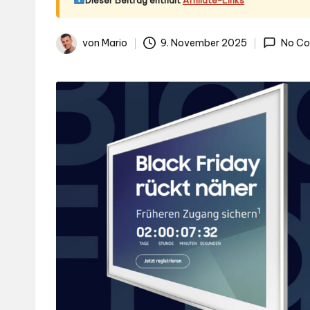
.d
e
von
Mario
9. November 2025
No C
Gepostet
von