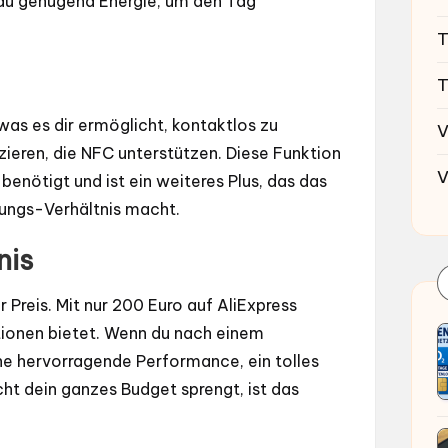
t du genügend Energie, um den Tag
T
T
s es dir ermöglicht, kontaktlos zu
V
eren, die NFC unterstützen. Diese Funktion
V
nötigt und ist ein weiteres Plus, das das
ungs-Verhältnis macht.
nis
Preis. Mit nur 200 Euro auf AliExpress
ktionen bietet. Wenn du nach einem
ne hervorragende Performance, ein tolles
cht dein ganzes Budget sprengt, ist das