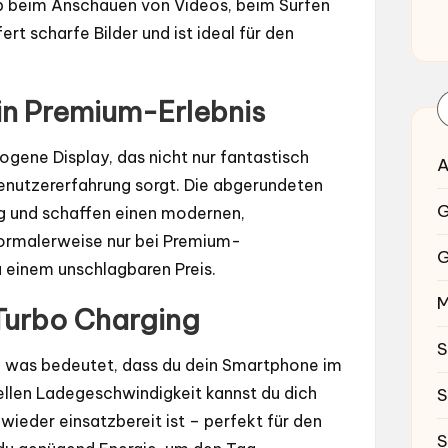
 Ob beim Anschauen von Videos, beim Surfen
rt scharfe Bilder und ist ideal für den
in Premium-Erlebnis
ogene Display, das nicht nur fantastisch
A
Benutzererfahrung sorgt. Die abgerundeten
G
 und schaffen einen modernen,
normalerweise nur bei Premium-
G
 einem unschlagbaren Preis.
M
Turbo Charging
S
 was bedeutet, dass du dein Smartphone im
llen Ladegeschwindigkeit kannst du dich
S
 wieder einsatzbereit ist – perfekt für den
S