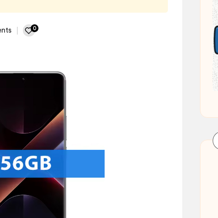
0
nts