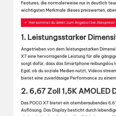
Features, die normalerweise nur in deutlich teur
wichtigsten Merkmale dieses preiswerten, abe
Hier kommst du direkt zum Angebot bei Aliexpress!
1.
Leistungsstarker Dimensi
Angetrieben von dem leistungsstarken Dimens
X7 eine hervorragende Leistung für alle gängi
sorgt dafür, dass das Smartphone reibungslos l
Egal, ob du soziale Medien nutzt, Videos stre
bietet eine zuverlässige Performance zu einem 
2.
6,67 Zoll 1,5K AMOLED D
Das POCO X7 bietet ein atemberaubendes 6,6
Auflösung. Das Display besticht durch lebendig