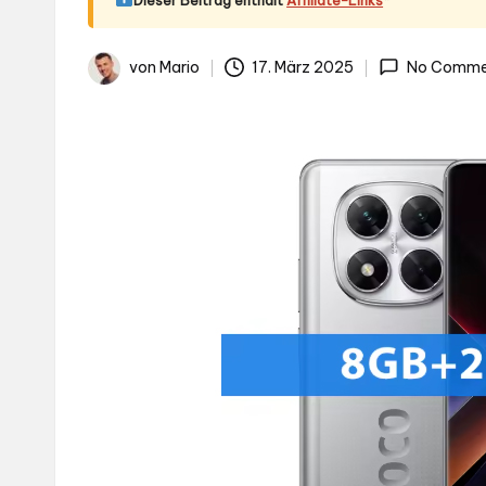
.d
e
von
Mario
17. März 2025
No Comme
Gepostet
von