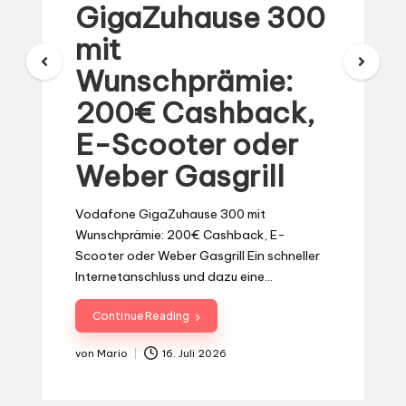
Allnet Flat für nur
9.99 € monatlich!
HOT DEAL: 75 GB Allnet Flat für nur 9,99 €
– monatlich kündbar 75 GB Datenvolumen,
5G,…
Continue Reading
von
Dejan
13. Juli 2026
Gepostet
von
vSIM (virtuelle SIM): Die Zukunft der