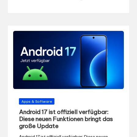
Gepostet
Apps & Software
in
Android 17 ist offiziell verfügbar:
Diese neuen Funktionen bringt das
große Update
Android 17 ist offiziell verfügbar: Diese neuen
Funktionen bringt das große Update Google hat
Android 17 offiziell…
Beitrag lesen
0
von
Katarina
17. Juni 2026
Gepostet
von