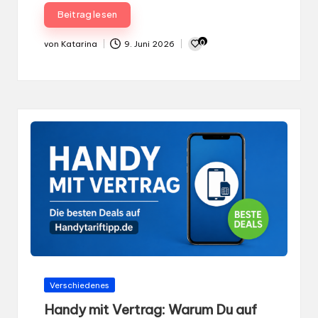
Gepostet
Verschiedenes
in
Handy mit Vertrag: Warum Du auf
Handytariftipp.de die besten Deals
findest
Handy mit Vertrag: Die besten Angebote findest
Du auf Handytariftipp.de Ein Handy mit Vertrag
gehört auch 2026…
Beitrag lesen