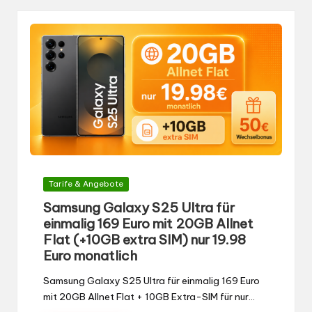
Gepostet
Tarife & Angebote
in
Samsung Galaxy S25 Ultra für
einmalig 169 Euro mit 20GB Allnet
Flat (+10GB extra SIM) nur 19.98
Euro monatlich
Samsung Galaxy S25 Ultra für einmalig 169 Euro
mit 20GB Allnet Flat + 10GB Extra-SIM für nur…
Beitrag lesen
0
von
Katarina
9. Juni 2026
Gepostet
von