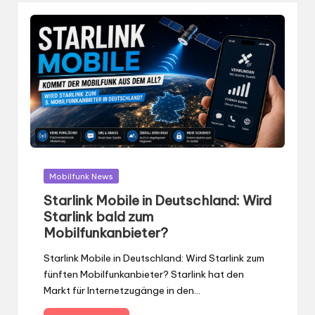
Gepostet
Mobilfunk News
in
Starlink Mobile in Deutschland: Wird
Starlink bald zum
Mobilfunkanbieter?
Starlink Mobile in Deutschland: Wird Starlink zum
fünften Mobilfunkanbieter? Starlink hat den
Markt für Internetzugänge in den…
Beitrag lesen
0
von
Dejan
8. Juni 2026
Gepostet
von