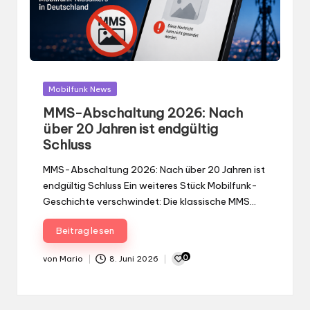
MMS-Abschaltung 2026: Nach
über 20 Jahren ist endgültig
Schluss
MMS-Abschaltung 2026: Nach über 20 Jahren ist
endgültig Schluss Ein weiteres Stück Mobilfunk-
Geschichte verschwindet: Die klassische MMS…
Beitrag lesen
0
von
Mario
8. Juni 2026
Gepostet
von
Seitennummerierung
1
2
3
4
5
6
…
92
PREVIOUS
NEXT
der
PAGE
PAGE
Beiträge durchsuchen
Beiträge