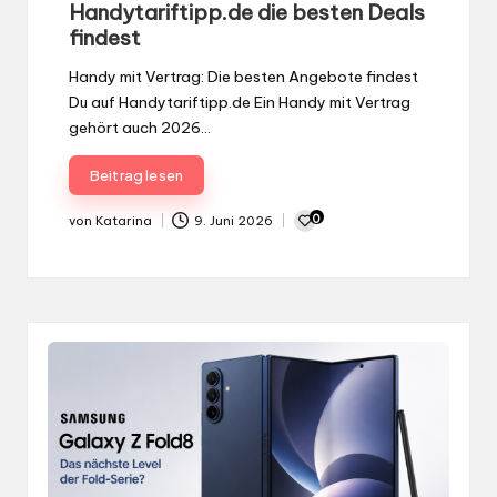
0
von
Katarina
9. Juni 2026
Gepostet
von
Gepostet
Gerüchte & Leaks
in
Samsung Galaxy Z Fold8: Das
bisher größte Upgrade der Fold-