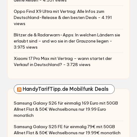
Xiaomi 17 Pro Max mit Vertrag – wann startet der
Verkauf in Deutschland?
- 3.728 views
HandyTarifTipp.de Mobilfunk Deals
Samsung Galaxy S26 für einmalig 169 Euro mit 50GB
Allnet Flat & 50€ Wechselbonus nur 19.99 Euro
monatlich
Samsung Galaxy S25 FE für einmalig 79€ mit 50GB
Allnet Flat & 50€ Wechselbonus nur 19.99€ monatlich
o2 SIM Karte gratis – unlimited 5G Allnet Flat bis zu
300 Mbits im Download – 30 Tage kostenlos testen
75 Zoll Mini LED 4K Samsung TV (2026) mit o2
unlimited Allnet Flat nur 39.99€ monatlich
Xiaomi 17T für einmalig 49€ (Einsendung Altgerät?)
mit 25GB Allnet Flat & 50€ Wechselbonus nur 9.99€