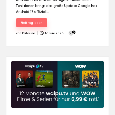
Gepostet
Verschiedenes
in
60 % Rabatt: waipu.tv mit WOW
Filme & Serien für nur 6.99 €
monatlich
60 % Rabatt: waipu.tv + WOW Filme & Serien
jetzt für nur 6,99 € monatlich Wer auf…