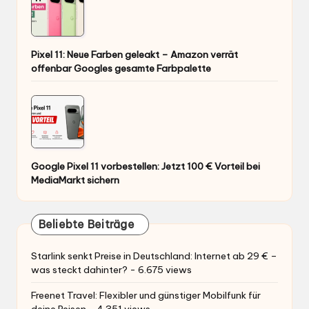
Google Pixel 11 vorbestellen: Jetzt 100 € Vorteil bei
MediaMarkt sichern
Beliebte Beiträge
Starlink senkt Preise in Deutschland: Internet ab 29 € –
was steckt dahinter?
- 6.675 views
Freenet Travel: Flexibler und günstiger Mobilfunk für
deine Reisen
- 4.351 views
Oppo Find X9 Ultra mit Vertrag: Alle Infos zum
Deutschland-Release & den besten Deals
- 4.191
views
Blitzer.de & Radarwarn-Apps: In welchen Ländern sie
erlaubt sind – und wo sie in der Grauzone liegen
-
3.975 views