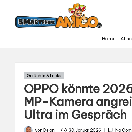
S
Dein
m
Begleiter
in
a
der
rt
Home
Allne
Welt
p
der
h
Smartphones
und
o
Mobilfunk
n
Gepostet
Gerüchte & Leaks
in
e
OPPO könnte 2026
A
MP-Kamera angreif
m
Ultra im Gespräch
ig
o
von
Dejan
30. Januar 2026
No Com