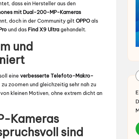
tet, dass ein Hersteller aus den
hones mit Dual-200-MP-Kameras
nnt, doch in der Community gilt
OPPO
als
Pro
und das
Find X9 Ultra
gehandelt.
om und
iert
oll eine
verbesserte Telefoto-Makro-
k zu zoomen und gleichzeitig sehr nah zu
E
 von kleinen Motiven, ohne extrem dicht an
D
M
P-Kameras
pruchsvoll sind