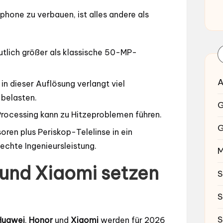
one zu verbauen, ist alles andere als
lich größer als klassische 50-MP-
A
in dieser Auflösung verlangt viel
 belasten.
G
ocessing kann zu Hitzeproblemen führen.
G
ren plus Periskop-Telelinse in ein
 echte Ingenieursleistung.
M
und Xiaomi setzen
S
S
S
Huawei
,
Honor
und
Xiaomi
werden für 2026