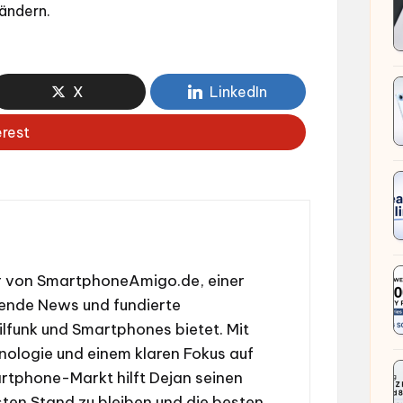
 ändern.
X
LinkedIn
erest
or von SmartphoneAmigo.de, einer
nende News und fundierte
lfunk und Smartphones bietet. Mit
nologie und einem klaren Fokus auf
rtphone-Markt hilft Dejan seinen
sten Stand zu bleiben und die besten