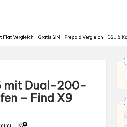
t Flat Vergleich
Gratis SIM
Prepaid Vergleich
DSL & Ka
 mit Dual-200-
en – Find X9
0
ments