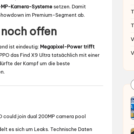
-MP-Kamera-Systeme
setzen. Damit
T
ra-Showdown im Premium-Segment ab.
T
noch offen
V
nd ist eindeutig:
Megapixel-Power trifft
V
OPPO das Find X9 Ultra tatsächlich mit einer
ürfte der Kampf um die beste
n.
O could join dual 200MP camera pool
elt es sich um Leaks. Technische Daten