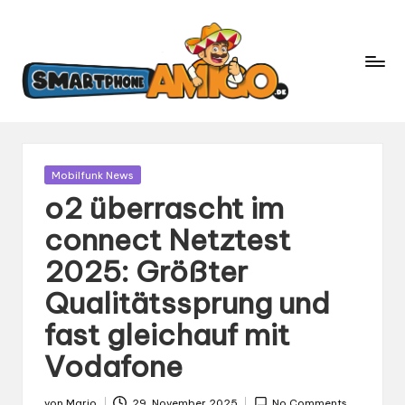
S
Dein
m
Begleiter
in
a
der
rt
Welt
p
der
h
Smartphones
und
o
Gepostet
Mobilfunk News
Mobilfunk
in
n
o2 überrascht im
e
connect Netztest
A
2025: Größter
m
ig
Qualitätssprung und
o.
fast gleichauf mit
d
Vodafone
e
von
Mario
29. November 2025
No Comments