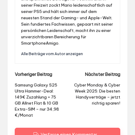
seiner Freizeit zockt Mario leidenschaftlich auf
seiner PS5 und hält sich immer auf dem
neuesten Stand der Gaming- und Apple-Welt.
Sein fundiertes Fachwissen, gepaart mit seiner
persönlichen Leidenschaft, macht ihn zu einer
unverzichtbaren Bereicherung für
SmartphoneAmigo.
Alle Beiträge vom Autor anzeigen
Post
Vorheriger Beitrag
Nächster Beitrag
navigation
Samsung Galaxy S25
Cyber Monday & Cyber
Ultra Hammer-Deal:
Week 2025: Die besten
149€ Zuzahlung + 75
Handyverträge – jetzt
GB Allnet Flat & 10 GB
richtig sparen!
Extra-SIM – nur 34,98
€/Monat
Verfasse einen Kommentar