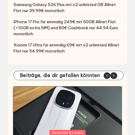
Samsung Galaxy S26 Plus mit o2 unlimited GB Allnet
Flat nur 39.99€ monatlich
iPhone 17 Pro für einmalig 249€ mit 50GB Allnet Flat
(+10GB extra SIM) und 80€ Cashback nur 44.94 Euro
monatlich
Xiaomi 17 Ultra für einmalig 69€ mit o2 unlimited Allnet
Flat nur 54.99€ monatlich
Beiträge, die dir gefallen könnten
Gepostet
G
Gerüchte & Leaks