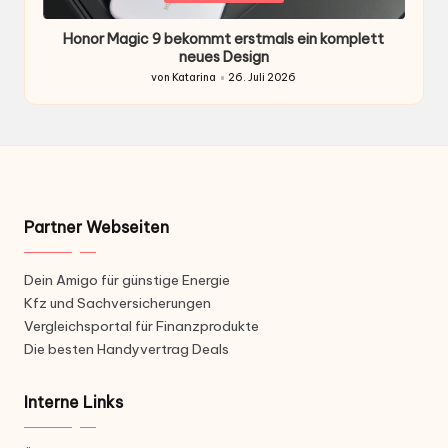
in
i
Honor Magic 9 bekommt erstmals ein komplett
H
ten
neues Design
von
Katarina
26. Juli 2026
Gepostet
von
Partner Webseiten
Dein Amigo für günstige Energie
Kfz und Sachversicherungen
Vergleichsportal für Finanzprodukte
Die besten Handyvertrag Deals
Interne Links