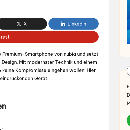
X
LinkedIn
erest
te Premium-Smartphone von nubia und setzt
 Design. Mit modernster Technik und einem
die keine Kompromisse eingehen wollen. Hier
eeindruckenden Gerät.
E
D
M
en