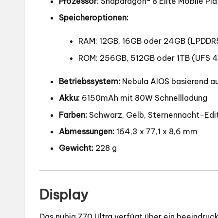
Prozessor:
Snapdragon® 8 Elite Mobile Pl
Speicheroptionen:
RAM: 12GB, 16GB oder 24GB (LPDDR
ROM: 256GB, 512GB oder 1TB (UFS 4
Betriebssystem:
Nebula AIOS basierend au
Akku:
6150mAh mit 80W Schnellladung
Farben:
Schwarz, Gelb, Sternennacht-Edi
Abmessungen:
164,3 x 77,1 x 8,6 mm
Gewicht:
228 g
Display
Das nubia Z70 Ultra verfügt über ein beeindru