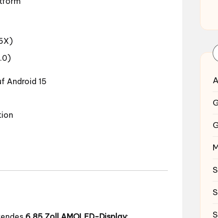
atform
5X)
.0)
A
f Android 15
G
tion
G
M
S
S
S
ckendes
6,85 Zoll AMOLED-Display
: