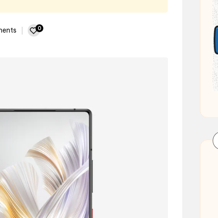
0
ents