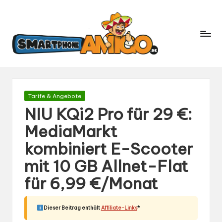
S
Dein
m
Begleiter
in
a
der
rt
Welt
p
der
h
Smartphones
und
o
Gepostet
Tarife & Angebote
Mobilfunk
in
n
NIU KQi2 Pro für 29 €:
e
MediaMarkt
A
kombiniert E-Scooter
m
ig
mit 10 GB Allnet-Flat
o.
für 6,99 €/Monat
d
e
Dieser Beitrag enthält
Affiliate-Links
*