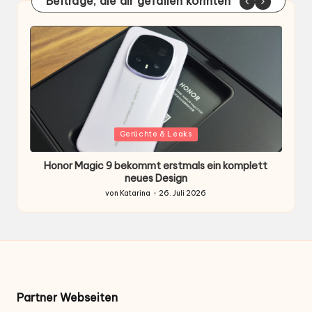
Beiträge, die dir gefallen könnten
Gepostet
G
Gerüchte & Leaks
in
i
Honor Magic 9 bekommt erstmals ein komplett
H
ten
neues Design
von
Katarina
26. Juli 2026
Gepostet
von
Partner Webseiten