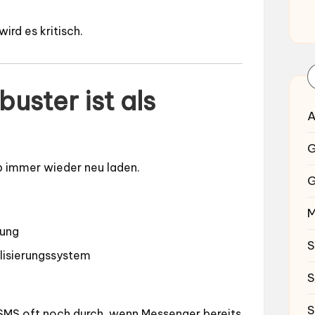
ird es kritisch.
uster ist als
A
G
 immer wieder neu laden.
G
M
dung
S
alisierungssystem
S
S
 SMS oft noch durch, wenn Messenger bereits