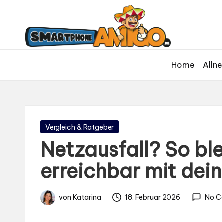
S
Dein
m
Begleiter
in
a
der
rt
Home
Allne
Welt
p
der
h
Smartphones
und
o
Mobilfunk
n
Gepostet
Vergleich & Ratgeber
in
e
Netzausfall? So bl
A
erreichbar mit de
m
ig
von
Katarina
18. Februar 2026
No C
Gepostet
o
von