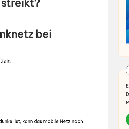
streikt?
nknetz bei
 Zeit.
E
D
M
dunkel ist, kann das mobile Netz noch