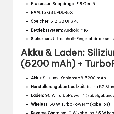
Prozessor:
Snapdragon® 8 Gen 5
RAM:
16 GB LPDDR5X
Speicher:
512 GB UFS 4.1
Betriebssystem:
Android™ 16
Sicherheit:
Ultraschall-Fingerabdrucksenso
Akku & Laden: Silizi
(5200 mAh) + Turbo
Akku:
Silizium-Kohlenstoff 5200 mAh
Herstellerangaben Laufzeit:
bis zu 52 Stu
Laden:
90 W TurboPower™ (kabelgebund
Wireless:
50 W TurboPower™ (kabellos)
Reverse Charging:
10 W kabellos / 5 W ka