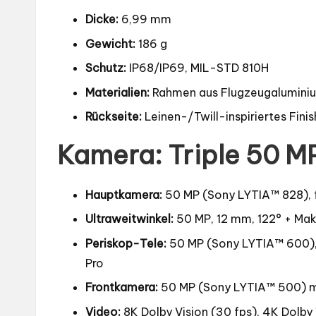
Dicke:
6,99 mm
Gewicht:
186 g
Schutz:
IP68/IP69, MIL-STD 810H
Materialien:
Rahmen aus Flugzeugaluminium
Rückseite:
Leinen-/Twill-inspiriertes Finis
Kamera: Triple 50 MP
Hauptkamera:
50 MP (Sony LYTIA™ 828), f/
Ultraweitwinkel:
50 MP, 12 mm, 122° + Ma
Periskop-Tele:
50 MP (Sony LYTIA™ 600),
Pro
Frontkamera:
50 MP (Sony LYTIA™ 500) m
Video:
8K Dolby Vision (30 fps), 4K Dolby 