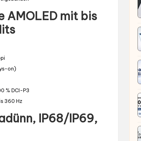
me AMOLED mit bis
its
pi
ays-on)
100 % DCI-P3
is 360 Hz
radünn, IP68/IP69,