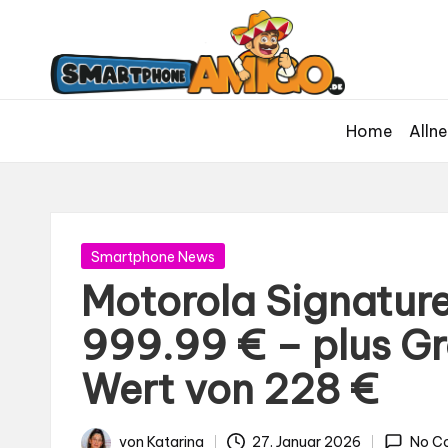
S
Dein
m
Begleiter
in
a
der
rt
Home
Allne
Welt
p
der
h
Smartphones
und
o
Mobilfunk
n
Gepostet
Smartphone News
in
e
Motorola Signature
A
999.99 € – plus Gr
m
Wert von 228 €
ig
o
von
Katarina
27. Januar 2026
No C