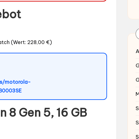
ebot
tch (Wert: 228,00 €)
A
G
G
s/motorola-
AB0003SE
M
S
n 8 Gen 5, 16 GB
S
S