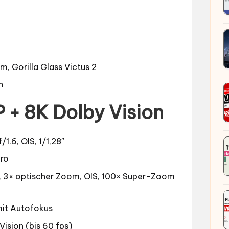
, Gorilla Glass Victus 2
h
 + 8K Dolby Vision
1.6, OIS, 1/1,28″
kro
 3× optischer Zoom, OIS, 100× Super-Zoom
it Autofokus
Vision (bis 60 fps)