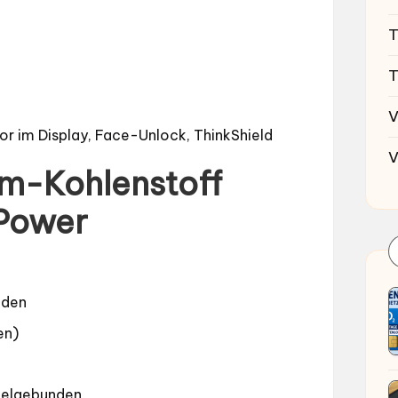
T
T
V
r im Display, Face-Unlock, ThinkShield
V
um-Kohlenstoff
Power
nden
en)
belgebunden