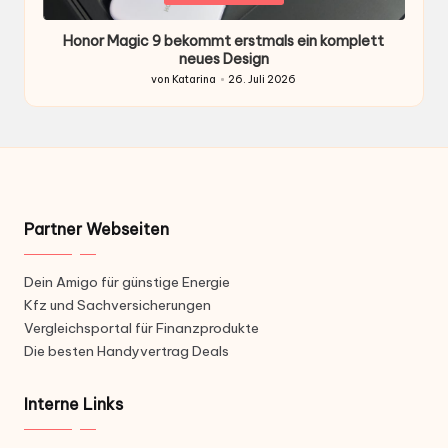
in
i
Honor Magic 9 bekommt erstmals ein komplett
H
ten
neues Design
von
Katarina
26. Juli 2026
Gepostet
von
Partner Webseiten
Dein Amigo für günstige Energie
Kfz und Sachversicherungen
Vergleichsportal für Finanzprodukte
Die besten Handyvertrag Deals
Interne Links