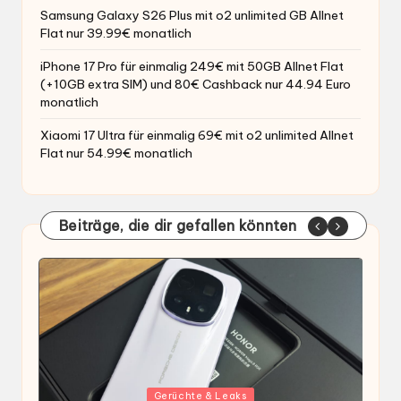
Samsung Galaxy S26 Plus mit o2 unlimited GB Allnet
Flat nur 39.99€ monatlich
iPhone 17 Pro für einmalig 249€ mit 50GB Allnet Flat
(+10GB extra SIM) und 80€ Cashback nur 44.94 Euro
monatlich
Xiaomi 17 Ultra für einmalig 69€ mit o2 unlimited Allnet
Flat nur 54.99€ monatlich
Beiträge, die dir gefallen könnten
Gepostet
G
Gerüchte & Leaks