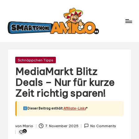
S
Dein
m
Begleiter
in
a
der
rt
Welt
p
der
h
Smartphones
und
o
Gepostet
Schnäppchen Tipps
Mobilfunk
in
n
MediaMarkt Blitz
e
Deals – Nur für kurze
A
Zeit richtig sparen!
m
ig
o.
Dieser Beitrag enthält
Affiliate-Links
*
d
e
von
Mario
7. November 2025
No Comments
Gepostet
0
von