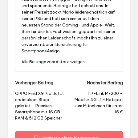
und spannende Beiträge für Technikfans. In
seiner Freizeit zockt Mario leidenschaftlich auf
seiner PS5 und hält sich immer auf dem
neuesten Stand der Gaming- und Apple-Welt.
Sein fundiertes Fachwissen, gepaart mit seiner
persönlichen Leidenschaft, macht ihn zu einer
unverzichtbaren Bereicherung für
SmartphoneAmigo.
Alle Beiträge vom Autor anzeigen
Post
Vorheriger Beitrag
Nächster Beitrag
navigation
OPPO Find X9 Pro: Jetzt
TP-Link M7200 –
erstmals im Shop
Mobiler 4G LTE Hotspot
gelistet – Premium-
zum Mitnehmen für unter
Smartphone mit 16 GB
15 €
RAM & 512 GB Speicher