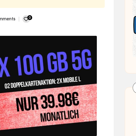
0
mments