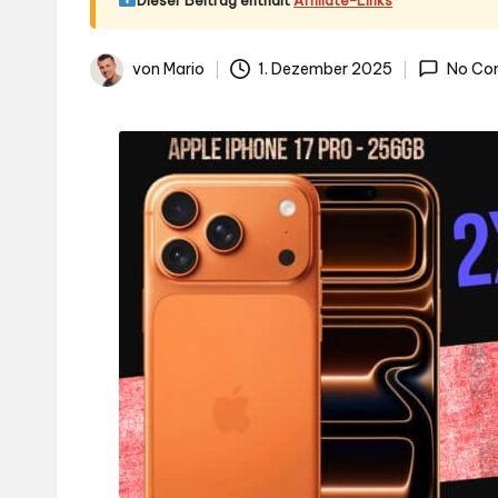
.d
e
von
Mario
1. Dezember 2025
No Co
Gepostet
von