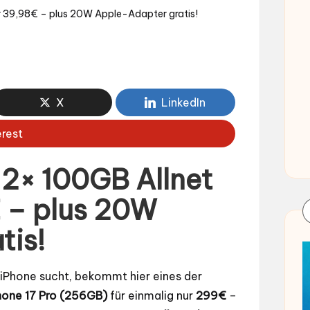
nur 39,98€ – plus 20W Apple-Adapter gratis!
X
LinkedIn
erest
 2× 100GB Allnet
€ – plus 20W
tis!
iPhone sucht, bekommt hier eines der
hone 17 Pro (256GB)
für einmalig nur
299€
–