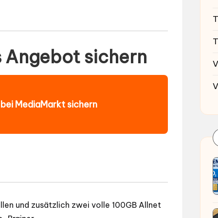
T
T
s Angebot sichern
V
V
t bei MediaMarkt sichern
ollen und zusätzlich zwei volle 100GB Allnet