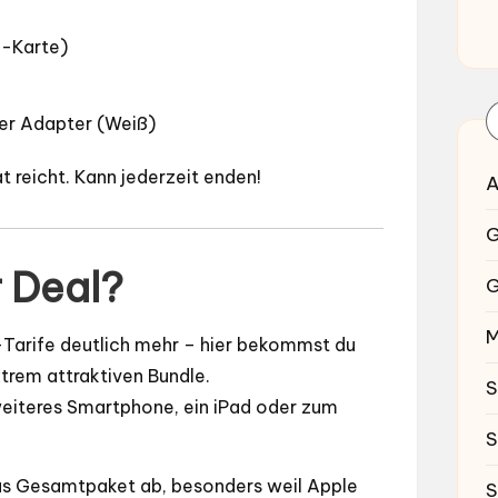
M-Karte)
r Adapter (Weiß)
t reicht. Kann jederzeit enden!
A
G
r Deal?
G
M
-Tarife deutlich mehr – hier bekommst du
trem attraktiven Bundle.
S
weiteres Smartphone, ein iPad oder zum
S
s Gesamtpaket ab, besonders weil Apple
S