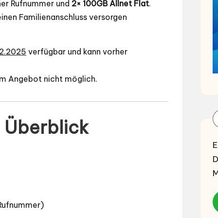
gener Rufnummer und
2× 100GB Allnet Flat
.
 einen Familienanschluss versorgen
12.2025
verfügbar und kann vorher
em Angebot nicht möglich.
m Überblick
E
D
M
e Rufnummer)