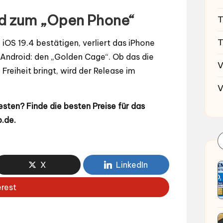
ird zum „Open Phone“
T
T
n iOS 19.4 bestätigen, verliert das iPhone
 Android: den „Golden Cage“. Ob das die
V
Freiheit bringt, wird der Release im
V
testen?
Finde die besten Preise für das
p.de
.
X
LinkedIn
erest