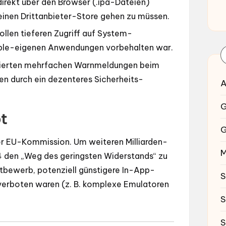
irekt über den Browser (.ipa-Dateien)
einen Drittanbieter-Store gehen zu müssen.
llen tieferen Zugriff auf System-
Apple-eigenen Anwendungen vorbehalten war.
isierten mehrfachen Warnmeldungen beim
 durch ein dezenteres Sicherheits-
A
G
t
G
er EU-Kommission. Um weiteren Milliarden-
M
.4 den „Weg des geringsten Widerstands“ zu
tbewerb, potenziell günstigere In-App-
S
e verboten waren (z. B. komplexe Emulatoren
S
S