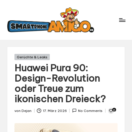
S
Dein
m
Begleiter
in
a
der
rt
Welt
p
der
h
Smartphones
und
o
Gepostet
Gerüchte & Leaks
Mobilfunk
in
n
Huawei Pura 90:
e
Design-Revolution
A
oder Treue zum
m
ig
ikonischen Dreieck?
o.
d
0
von
Dejan
17. März 2026
No Comments
Gepostet
e
von