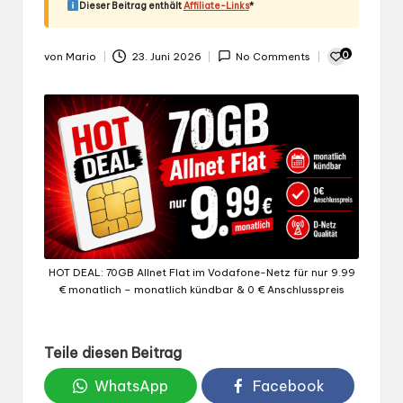
Dieser Beitrag enthält
Affiliate-Links
*
0
von
Mario
23. Juni 2026
No Comments
Gepostet
von
HOT DEAL: 70GB Allnet Flat im Vodafone-Netz für nur 9.99
€ monatlich – monatlich kündbar & 0 € Anschlusspreis
Teile diesen Beitrag
WhatsApp
Facebook