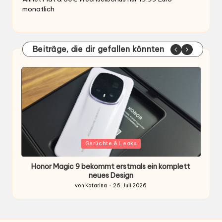
monatlich
Beiträge, die dir gefallen könnten
Gepostet
G
Gerüchte & Leaks
in
i
Honor Magic 9 bekommt erstmals ein komplett
H
ten
neues Design
von
Katarina
26. Juli 2026
Gepostet
von