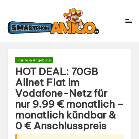
S
Dein
m
Begleiter
in
a
der
rt
Welt
p
der
h
Smartphones
und
o
Gepostet
Tarife & Angebote
Mobilfunk
in
n
HOT DEAL: 70GB
e
Allnet Flat im
A
Vodafone-Netz für
m
ig
nur 9.99 € monatlich –
o.
monatlich kündbar &
d
0 € Anschlusspreis
e