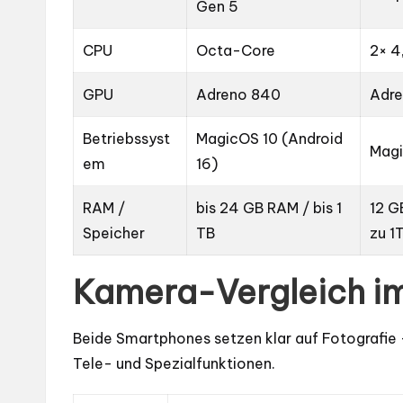
Gen 5
CPU
Octa-Core
2× 4
GPU
Adreno 840
Adr
Betriebssyst
MagicOS 10 (Android
Magi
em
16)
RAM /
bis 24 GB RAM / bis 1
12 G
Speicher
TB
zu 1
Kamera-Vergleich im
Beide Smartphones setzen klar auf Fotografie 
Tele- und Spezialfunktionen.