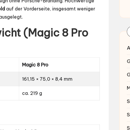
ign ohne Porsche-Branding. Hochwertige
ld
auf der Vorderseite, insgesamt weniger
 ausgelegt.
cht (Magic 8 Pro
A
G
Magic 8 Pro
G
161,15 × 75,0 × 8,4 mm
M
ca. 219 g
S
S
S