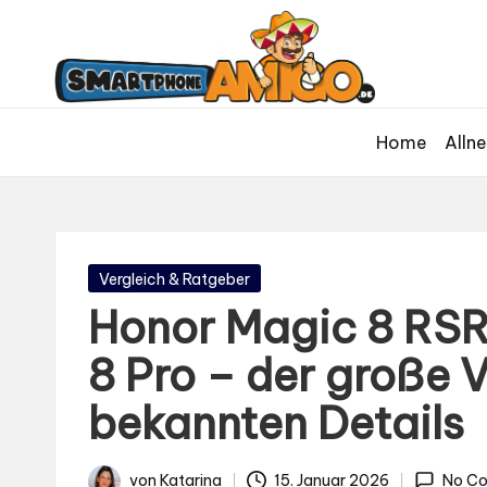
S
Dein
m
Begleiter
in
a
der
rt
Home
Allne
Welt
p
der
h
Smartphones
und
o
Mobilfunk
n
Gepostet
Vergleich & Ratgeber
in
e
Honor Magic 8 RSR
A
8 Pro – der große V
m
bekannten Details
ig
o
von
Katarina
15. Januar 2026
No C