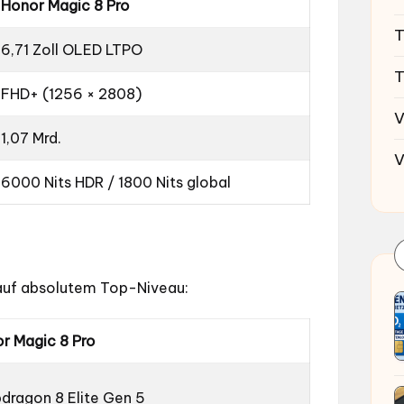
Honor Magic 8 Pro
T
6,71 Zoll OLED LTPO
T
FHD+ (1256 × 2808)
V
1,07 Mrd.
V
6000 Nits HDR / 1800 Nits global
 auf absolutem Top-Niveau:
r Magic 8 Pro
dragon 8 Elite Gen 5