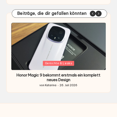
Beiträge, die dir gefallen könnten
Gepostet
G
Gerüchte & Leaks
in
i
Honor Magic 9 bekommt erstmals ein komplett
H
ten
neues Design
von
Katarina
26. Juli 2026
Gepostet
von