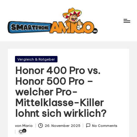
S
Dein
m
Begleiter
in
a
der
rt
Welt
p
der
h
Smartphones
und
o
Gepostet
Vergleich & Ratgeber
Mobilfunk
in
n
Honor 400 Pro vs.
e
Honor 500 Pro –
A
welcher Pro-
m
ig
Mittelklasse-Killer
o.
lohnt sich wirklich?
d
e
von
Mario
26. November 2025
No Comments
Gepostet
0
von