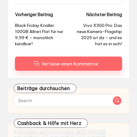
Post
Vorheriger Beitrag
Nächster Beitrag
navigation
Black Friday Knaller:
Vivo X300 Pro: Das
100GB Allnet Flat für nur
neue Kamera-Flagship
9,99 € – monatlich
2025 ist da – und es
kündbar!
hat es in sich!
Verfasse einen Kommentar
Beiträge durchsuchen
Cashback & Hilfe mit Herz