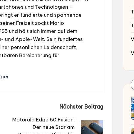
martphones und Technologien –
T
ringt er fundierte und spannende
 seiner Freizeit zockt Mario
T
 PS5 und hält sich immer auf dem
V
 und Apple-Welt. Sein fundiertes
iner persönlichen Leidenschaft,
V
htbaren Bereicherung für
igen
Nächster Beitrag
Motorola Edge 60 Fusion:
Der neue Star am