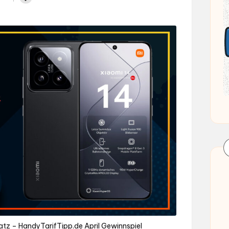
atz – HandyTarifTipp.de April Gewinnspiel