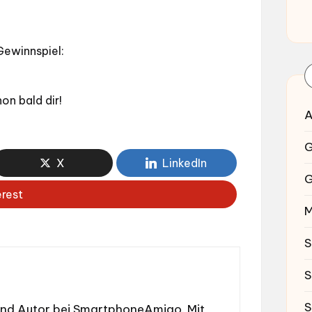
 Gewinnspiel:
on bald dir!
A
G
X
LinkedIn
G
erest
M
S
S
S
und Autor bei SmartphoneAmigo. Mit