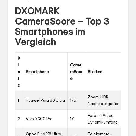
DXOMARK
CameraScore – Top 3
Smartphones im
Vergleich
P
l
Came
a
Smartphone
raScor
Stärken
t
e
z
Zoom, HDR,
1
Huawei Pura 80 Ultra
175
Nachtfotografie
Farben, Video,
2
Vivo X300 Pro
171
Dynamikumfang
Oppo Find X8 Ultra,
Telekamera,