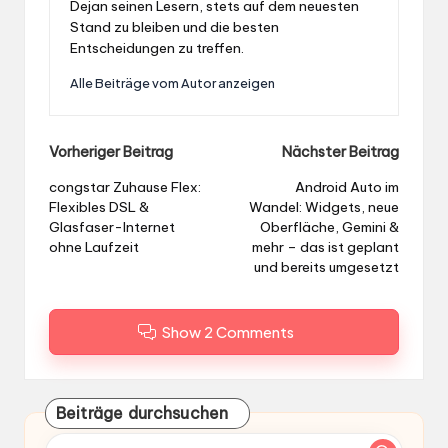
Dejan seinen Lesern, stets auf dem neuesten
Stand zu bleiben und die besten
Entscheidungen zu treffen.
Alle Beiträge vom Autor anzeigen
Post
Vorheriger Beitrag
Nächster Beitrag
navigation
congstar Zuhause Flex:
Android Auto im
Flexibles DSL &
Wandel: Widgets, neue
Glasfaser-Internet
Oberfläche, Gemini &
ohne Laufzeit
mehr – das ist geplant
und bereits umgesetzt
Show 2 Comments
Beiträge durchsuchen