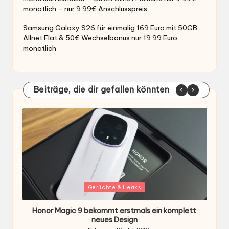
monatlich – nur 9.99€ Anschlusspreis
Samsung Galaxy S26 für einmalig 169 Euro mit 50GB
Allnet Flat & 50€ Wechselbonus nur 19.99 Euro
monatlich
Beiträge, die dir gefallen könnten
Gepostet
G
Gerüchte & Leaks
in
i
Honor Magic 9 bekommt erstmals ein komplett
H
ten
neues Design