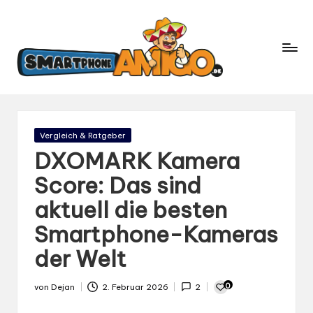
S
Dein
m
Begleiter
in
a
der
rt
Welt
p
der
h
Smartphones
und
o
Gepostet
Vergleich & Ratgeber
Mobilfunk
in
n
DXOMARK Kamera
e
Score: Das sind
A
aktuell die besten
m
ig
Smartphone-Kameras
o.
der Welt
d
e
0
von
Dejan
2. Februar 2026
2
Gepostet
von