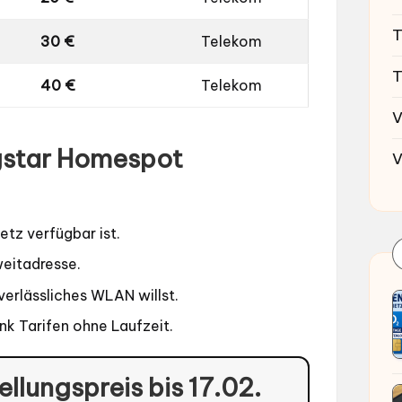
T
30 €
Telekom
T
40 €
Telekom
V
ngstar Homespot
V
etz verfügbar ist.
weitadresse.
verlässliches WLAN willst.
nk Tarifen ohne Laufzeit.
ellungspreis bis 17.02.