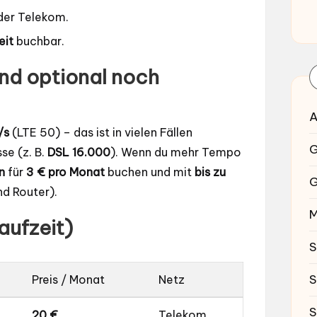
 der Telekom.
eit
buchbar.
und optional noch
A
/s
(LTE 50) – das ist in vielen Fällen
G
se (z. B.
DSL 16.000
). Wenn du mehr Tempo
n
für
3 € pro Monat
buchen und mit
bis zu
G
nd Router).
M
aufzeit)
S
S
Preis / Monat
Netz
S
20 €
Telekom