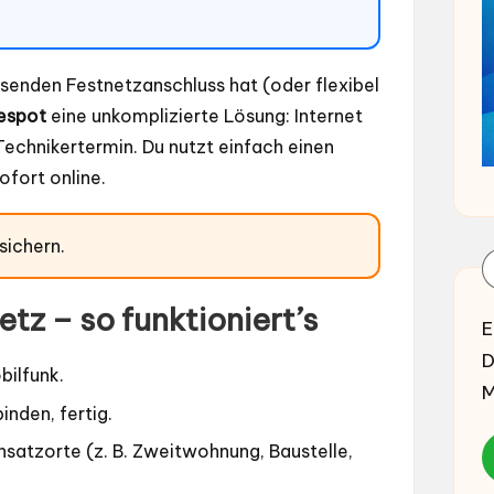
ssenden Festnetzanschluss hat (oder flexibel
espot
eine unkomplizierte Lösung: Internet
echnikertermin. Du nutzt einfach einen
sofort online.
sichern.
tz – so funktioniert’s
E
D
bilfunk.
M
nden, fertig.
nsatzorte (z. B. Zweitwohnung, Baustelle,