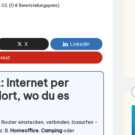
02. (0 € Bereitstellungspreis)
X
LinkedIn
erest
 Internet per
ort, wo du es
: Router einstecken, verbinden, lossurfen –
z. B.
Homeoffice
,
Camping
oder