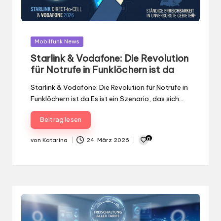
Gepostet
Mobilfunk News
in
Starlink & Vodafone: Die Revolution
für Notrufe in Funklöchern ist da
Starlink & Vodafone: Die Revolution für Notrufe in
Funklöchern ist da Es ist ein Szenario, das sich…
Beitrag lesen
0
von
Katarina
24. März 2026
Gepostet
von