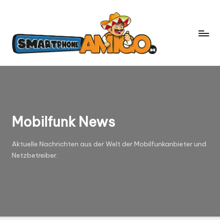
S
Dein
m
Begleiter
in
a
der
rt
Welt
p
der
h
Smartphones
und
o
Mobilfunk
n
e
Mobilfunk News
A
m
Aktuelle Nachrichten aus der Welt der Mobilfunkanbieter und
Netzbetreiber.
ig
o.
d
e