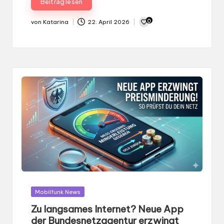
Beitrag lesen
0
von
Katarina
22. April 2026
Gepostet
von
Gepostet
Mobilfunk News
in
Zu langsames Internet? Neue App
der Bundesnetzagentur erzwingt