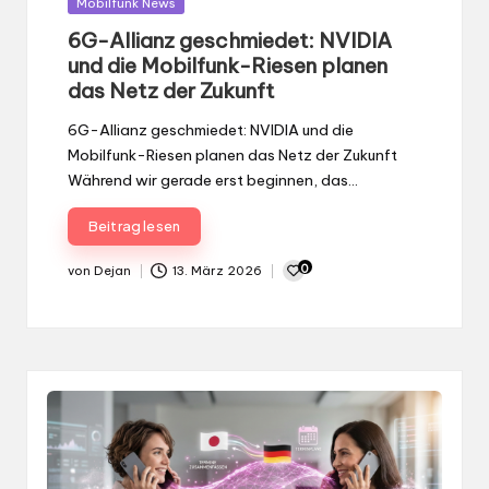
Gepostet
Mobilfunk News
in
6G-Allianz geschmiedet: NVIDIA
und die Mobilfunk-Riesen planen
das Netz der Zukunft
6G-Allianz geschmiedet: NVIDIA und die
Mobilfunk-Riesen planen das Netz der Zukunft
Während wir gerade erst beginnen, das…
Beitrag lesen
0
von
Dejan
13. März 2026
Gepostet
von