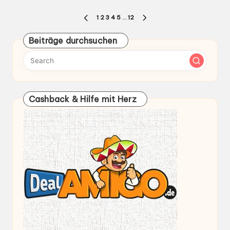
Seitennummerierung
1
2
3
4
5
…
12
PREVIOUS
NEXT
der
PAGE
PAGE
Beiträge durchsuchen
Beiträge
Cashback & Hilfe mit Herz