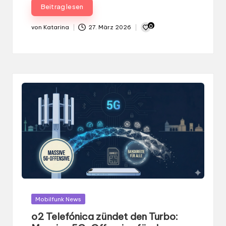
Beitrag lesen
0
von
Katarina
27. März 2026
Gepostet
von
Gepostet
Mobilfunk News
in
o2 Telefónica zündet den Turbo: