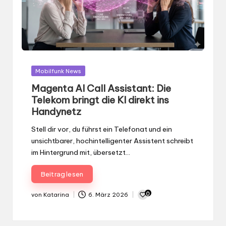
Gepostet
Mobilfunk News
in
Magenta AI Call Assistant: Die
Telekom bringt die KI direkt ins
Handynetz
Stell dir vor, du führst ein Telefonat und ein
unsichtbarer, hochintelligenter Assistent schreibt
im Hintergrund mit, übersetzt…
Beitrag lesen
0
von
Katarina
6. März 2026
Gepostet
von