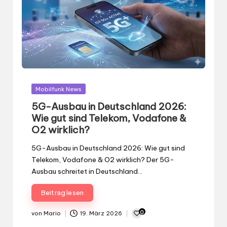
Gepostet
Mobilfunk News
in
5G-Ausbau in Deutschland 2026:
Wie gut sind Telekom, Vodafone &
O2 wirklich?
5G-Ausbau in Deutschland 2026: Wie gut sind
Telekom, Vodafone & O2 wirklich? Der 5G-
Ausbau schreitet in Deutschland…
Beitrag lesen
0
von
Mario
19. März 2026
Gepostet