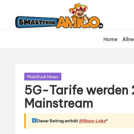
S
Dein
m
Begleiter
in
a
der
rt
Home
Allne
Welt
p
der
h
Smartphones
und
o
Mobilfunk
n
Gepostet
Mobilfunk News
in
e
5G-Tarife werden 
A
Mainstream
m
ig
Dieser Beitrag enthält
Affiliate-Links
*
o