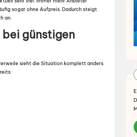
ktuell sehr viel. Immer mehr Anbieter
äufig sogar ohne Aufpreis. Dadurch steigt
h an.
 bei günstigen
lerweile sieht die Situation komplett anders
reits:
E
D
M