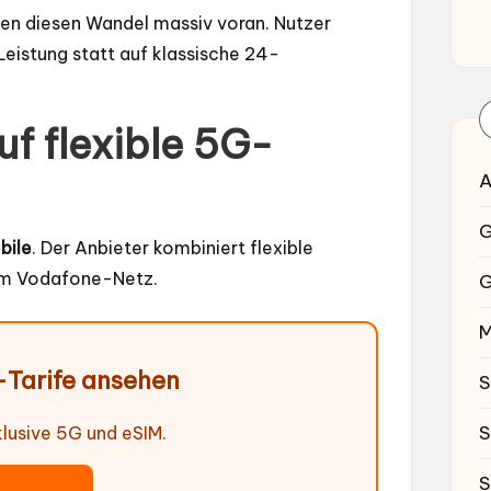
ben diesen Wandel massiv voran. Nutzer
-Leistung statt auf klassische 24-
uf flexible 5G-
A
G
bile
. Der Anbieter kombiniert flexible
 im Vodafone-Netz.
G
M
-Tarife ansehen
S
S
nklusive 5G und eSIM.
S