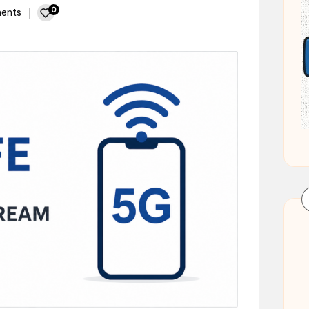
0
ents