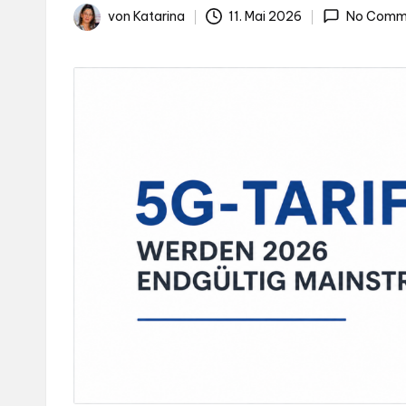
.d
von
Katarina
11. Mai 2026
No Comm
Gepostet
e
von