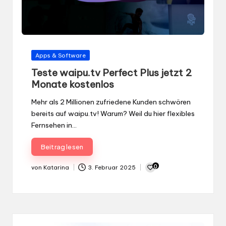
Gepostet
Apps & Software
in
Teste waipu.tv Perfect Plus jetzt 2
Monate kostenlos
Mehr als 2 Millionen zufriedene Kunden schwören
bereits auf waipu.tv! Warum? Weil du hier flexibles
Fernsehen in…
Beitrag lesen
0
von
Katarina
3. Februar 2025
Gepostet
von