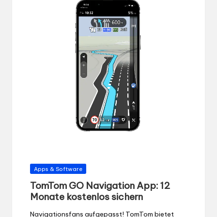
Gepostet
Apps & Software
in
TomTom GO Navigation App: 12
Monate kostenlos sichern
Navigationsfans aufgepasst! TomTom bietet