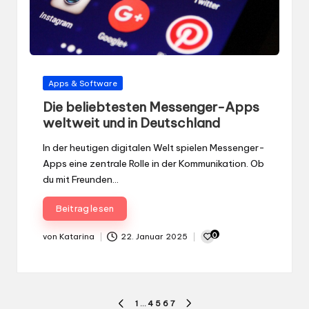
Gepostet
Apps & Software
in
Die beliebtesten Messenger-Apps
weltweit und in Deutschland
In der heutigen digitalen Welt spielen Messenger-
Apps eine zentrale Rolle in der Kommunikation. Ob
du mit Freunden…
Beitrag lesen
0
von
Katarina
22. Januar 2025
Gepostet
von
Seitennummerierung
1
…
4
5
6
7
PREVIOUS
NEXT