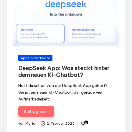
Gepostet
Apps & Software
in
DeepSeek App: Was steckt hinter
dem neuen KI-Chatbot?
Hast du schon von der DeepSeek App gehört?
Sie ist ein neuer KI-Chatbot, der gerade viel
Aufmerksamkeit…
Beitrag lesen
0
von
Mario
2. Februar 2025
Gepostet
von