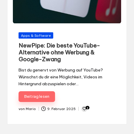
Gepostet
Apps & Software
in
NewPipe: Die beste YouTube-
Alternative ohne Werbung &
Google-Zwang
Bist du genervt von Werbung auf YouTube?
Wünschst du dir eine Möglichkeit, Videos im
Hintergrund abzuspielen oder…
Beitrag lesen
1
von
Mario
9. Februar 2025
Gepostet
von