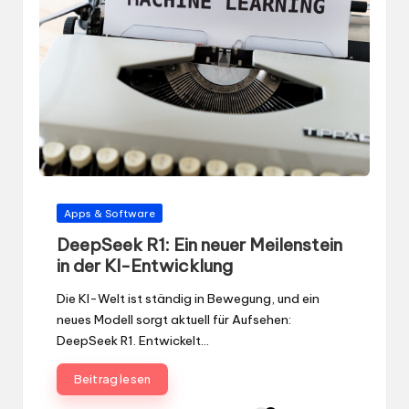
Gepostet
Apps & Software
in
DeepSeek R1: Ein neuer Meilenstein
in der KI-Entwicklung
Die KI-Welt ist ständig in Bewegung, und ein
neues Modell sorgt aktuell für Aufsehen:
DeepSeek R1. Entwickelt…
Beitrag lesen