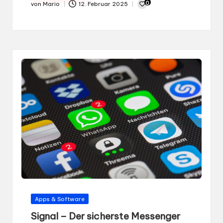
0
von
Mario
12. Februar 2025
Gepostet
von
Gepostet
Apps & Software
in
Signal – Der sicherste Messenger