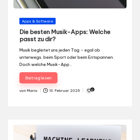
Gepostet
Apps & Software
in
Die besten Musik-Apps: Welche
passt zu dir?
Musik begleitet uns jeden Tag – egal ob
unterwegs, beim Sport oder beim Entspannen.
Doch welche Musik-App…
Beitrag lesen
0
von
Mario
13. Februar 2025
Gepostet
von