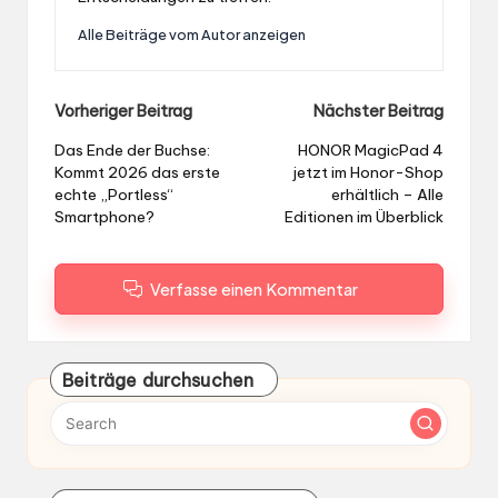
Alle Beiträge vom Autor anzeigen
Post
Vorheriger Beitrag
Nächster Beitrag
navigation
Das Ende der Buchse:
HONOR MagicPad 4
Kommt 2026 das erste
jetzt im Honor-Shop
echte „Portless“
erhältlich – Alle
Smartphone?
Editionen im Überblick
Verfasse einen Kommentar
Beiträge durchsuchen