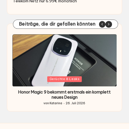
Telekom Netz nur 6.99€ monatlich
Beiträge, die dir gefallen könnten
Gepostet
G
Gerüchte & Leaks
in
i
Honor Magic 9 bekommt erstmals ein komplett
H
ten
neues Design
von
Katarina
26. Juli 2026
Gepostet
von