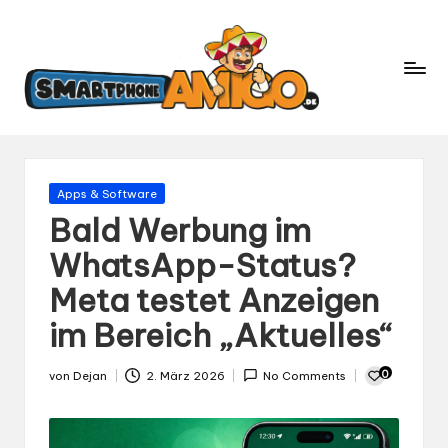
S
Dein
m
Begleiter
in
a
der
rt
Welt
p
der
h
Smartphones
und
o
Gepostet
Apps & Software
Mobilfunk
in
n
Bald Werbung im
e
WhatsApp-Status?
A
Meta testet Anzeigen
m
ig
im Bereich „Aktuelles“
o.
d
0
von
Dejan
2. März 2026
No Comments
Gepostet
e
von