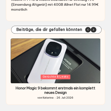
(Einsendung Altgerät) mit 40GB Allnet Flat nur 14.99€
monatlich
Beiträge, die dir gefallen könnten
Gepostet
G
Gerüchte & Leaks
in
i
Honor Magic 9 bekommt erstmals ein komplett
H
ten
neues Design
von
Katarina
26. Juli 2026
Gepostet
von