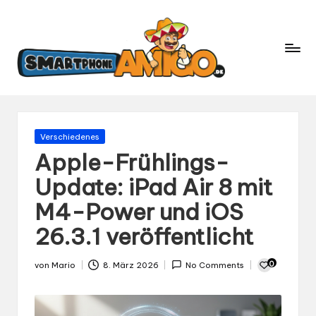
S
Dein
m
Begleiter
in
a
der
rt
Welt
p
der
h
Smartphones
und
o
Gepostet
Verschiedenes
Mobilfunk
in
n
Apple-Frühlings-
e
Update: iPad Air 8 mit
A
M4-Power und iOS
m
ig
26.3.1 veröffentlicht
o.
d
0
von
Mario
8. März 2026
No Comments
Gepostet
e
von