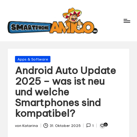
S
Dein
m
Begleiter
in
a
der
rt
Welt
p
der
h
Smartphones
und
o
Gepostet
Apps & Software
Mobilfunk
in
n
Android Auto Update
e
2025 – was ist neu
A
und welche
m
ig
Smartphones sind
o.
kompatibel?
d
e
0
von
Katarina
31. Oktober 2025
1
Gepostet
von