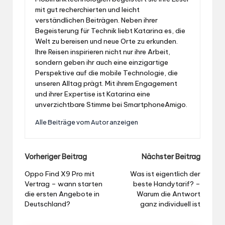
mit gut recherchierten und leicht
verständlichen Beiträgen. Neben ihrer
Begeisterung für Technik liebt Katarina es, die
Welt zu bereisen und neue Orte zu erkunden.
Ihre Reisen inspirieren nicht nur ihre Arbeit,
sondern geben ihr auch eine einzigartige
Perspektive auf die mobile Technologie, die
unseren Alltag prägt. Mit ihrem Engagement
und ihrer Expertise ist Katarina eine
unverzichtbare Stimme bei SmartphoneAmigo.
Alle Beiträge vom Autor anzeigen
Post
Vorheriger Beitrag
Nächster Beitrag
navigation
Oppo Find X9 Pro mit
Was ist eigentlich der
Vertrag – wann starten
beste Handytarif? –
die ersten Angebote in
Warum die Antwort
Deutschland?
ganz individuell ist