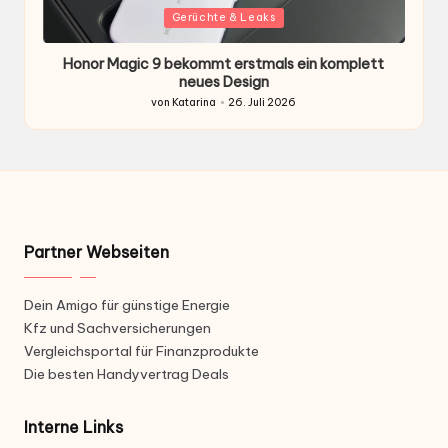
Gepostet
G
Gerüchte & Leaks
in
i
Honor Magic 9 bekommt erstmals ein komplett
H
ten
neues Design
von
Katarina
26. Juli 2026
Gepostet
von
Partner Webseiten
Dein Amigo für günstige Energie
Kfz und Sachversicherungen
Vergleichsportal für Finanzprodukte
Die besten Handyvertrag Deals
Interne Links