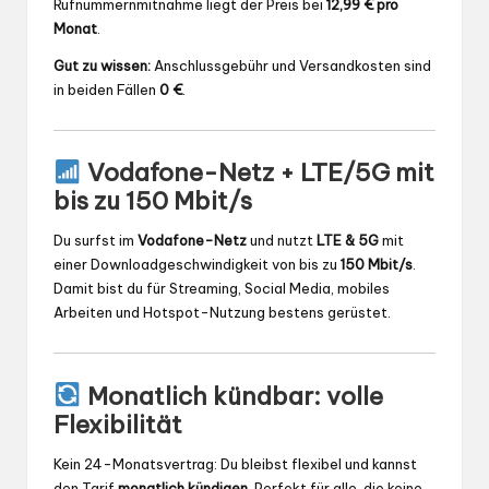
Rufnummernmitnahme liegt der Preis bei
12,99 € pro
Monat
.
Gut zu wissen:
Anschlussgebühr und Versandkosten sind
in beiden Fällen
0 €
.
Vodafone-Netz + LTE/5G mit
bis zu 150 Mbit/s
Du surfst im
Vodafone-Netz
und nutzt
LTE & 5G
mit
einer Downloadgeschwindigkeit von bis zu
150 Mbit/s
.
Damit bist du für Streaming, Social Media, mobiles
Arbeiten und Hotspot-Nutzung bestens gerüstet.
Monatlich kündbar: volle
Flexibilität
Kein 24-Monatsvertrag: Du bleibst flexibel und kannst
den Tarif
monatlich kündigen
. Perfekt für alle, die keine