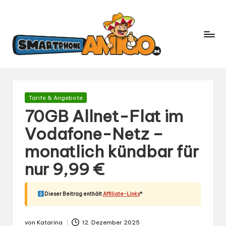
S
Dein
m
Begleiter
in
a
der
rt
Welt
p
der
h
Smartphones
und
o
Gepostet
Tarife & Angebote
Mobilfunk
in
n
70GB Allnet-Flat im
e
Vodafone-Netz –
A
monatlich kündbar für
m
ig
nur 9,99 €
o.
d
Dieser Beitrag enthält
Affiliate-Links
*
e
von
Katarina
12. Dezember 2025