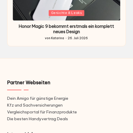
Gepostet
G
Gerüchte & Leaks
in
i
Honor Magic 9 bekommt erstmals ein komplett
H
ten
neues Design
von
Katarina
26. Juli 2026
Gepostet
von
Partner Webseiten
Dein Amigo für günstige Energie
Kfz und Sachversicherungen
Vergleichsportal für Finanzprodukte
Die besten Handyvertrag Deals