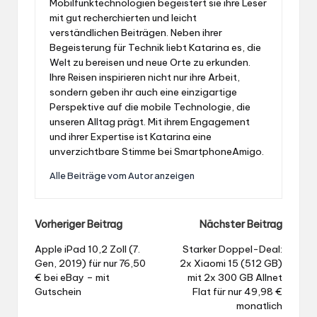
Mobilfunktechnologien begeistert sie ihre Leser
mit gut recherchierten und leicht
verständlichen Beiträgen. Neben ihrer
Begeisterung für Technik liebt Katarina es, die
Welt zu bereisen und neue Orte zu erkunden.
Ihre Reisen inspirieren nicht nur ihre Arbeit,
sondern geben ihr auch eine einzigartige
Perspektive auf die mobile Technologie, die
unseren Alltag prägt. Mit ihrem Engagement
und ihrer Expertise ist Katarina eine
unverzichtbare Stimme bei SmartphoneAmigo.
Alle Beiträge vom Autor anzeigen
Post
Vorheriger Beitrag
Nächster Beitrag
navigation
Apple iPad 10,2 Zoll (7.
Starker Doppel-Deal:
Gen, 2019) für nur 76,50
2x Xiaomi 15 (512 GB)
€ bei eBay – mit
mit 2x 300 GB Allnet
Gutschein
Flat für nur 49,98 €
monatlich