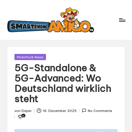
S
Dein
m
Begleiter
in
a
der
rt
Welt
p
der
h
Smartphones
und
o
Gepostet
Mobilfunk News
Mobilfunk
in
n
5G-Standalone &
e
5G-Advanced: Wo
A
Deutschland wirklich
m
ig
steht
o.
d
von
Dejan
16. Dezember 2025
No Comments
Gepostet
e
0
von