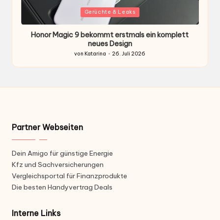
Gepostet
G
Gerüchte & Leaks
in
i
t
Honor Magic 9: Leak verrät komplett neues Design
Sa
für die nächste Flaggschiff-Serie
von
Mario
23. Juli 2026
Gepostet
von
Partner Webseiten
Dein Amigo für günstige Energie
Kfz und Sachversicherungen
Vergleichsportal für Finanzprodukte
Die besten Handyvertrag Deals
Interne Links