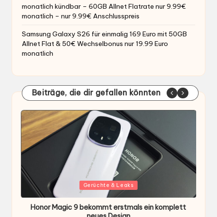
monatlich kündbar – 60GB Allnet Flatrate nur 9.99€
monatlich – nur 9.99€ Anschlusspreis
Samsung Galaxy S26 für einmalig 169 Euro mit 50GB
Allnet Flat & 50€ Wechselbonus nur 19.99 Euro
monatlich
Beiträge, die dir gefallen könnten
Gepostet
G
Gerüchte & Leaks
in
i
Honor Magic 9 bekommt erstmals ein komplett
H
ten
neues Design