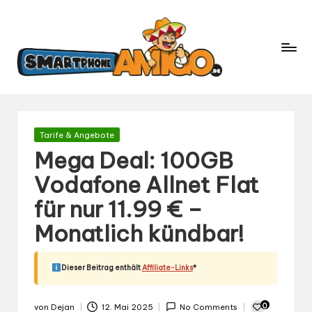
S
Dein
m
Begleiter
in
a
der
rt
Welt
p
der
h
Smartphones
und
o
Gepostet
Tarife & Angebote
Mobilfunk
in
n
Mega Deal: 100GB
e
Vodafone Allnet Flat
A
für nur 11.99 € –
m
ig
Monatlich kündbar!
o.
d
Dieser Beitrag enthält
Affiliate-Links
*
e
0
von
Dejan
12. Mai 2025
No Comments