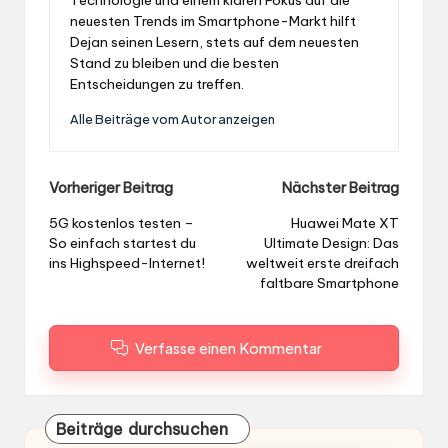
Technologie und einem klaren Fokus auf die
neuesten Trends im Smartphone-Markt hilft
Dejan seinen Lesern, stets auf dem neuesten
Stand zu bleiben und die besten
Entscheidungen zu treffen.
Alle Beiträge vom Autor anzeigen
Post
Vorheriger Beitrag
Nächster Beitrag
navigation
5G kostenlos testen –
Huawei Mate XT
So einfach startest du
Ultimate Design: Das
ins Highspeed-Internet!
weltweit erste dreifach
faltbare Smartphone
Verfasse einen Kommentar
Beiträge durchsuchen