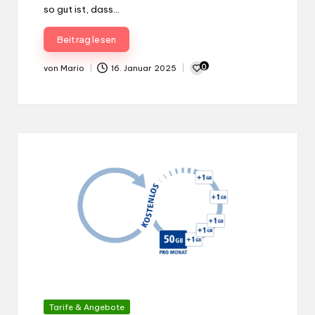
so gut ist, dass…
Beitrag lesen
0
von
Mario
16. Januar 2025
Gepostet
von
Gepostet
Tarife & Angebote