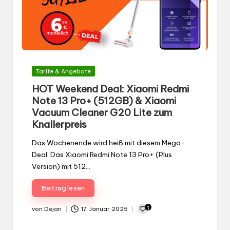
Gepostet
Tarife & Angebote
in
HOT Weekend Deal: Xiaomi Redmi
Note 13 Pro+ (512GB) & Xiaomi
Vacuum Cleaner G20 Lite zum
Knallerpreis
Das Wochenende wird heiß mit diesem Mega-
Deal: Das Xiaomi Redmi Note 13 Pro+ (Plus
Version) mit 512…
Beitrag lesen
1
von
Dejan
17. Januar 2025
Gepostet
von