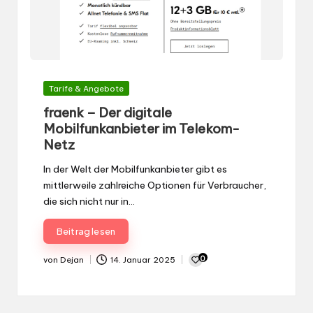
Gepostet
Tarife & Angebote
in
fraenk – Der digitale
Mobilfunkanbieter im Telekom-
Netz
In der Welt der Mobilfunkanbieter gibt es
mittlerweile zahlreiche Optionen für Verbraucher,
die sich nicht nur in…
Beitrag lesen
0
von
Dejan
14. Januar 2025
Gepostet
von