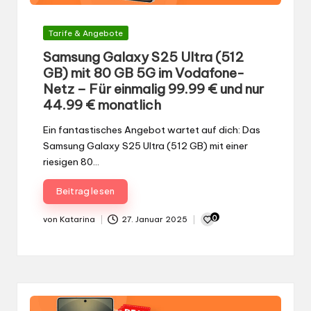
Gepostet
Tarife & Angebote
in
Samsung Galaxy S25 Ultra (512
GB) mit 80 GB 5G im Vodafone-
Netz – Für einmalig 99.99 € und nur
44.99 € monatlich
Ein fantastisches Angebot wartet auf dich: Das
Samsung Galaxy S25 Ultra (512 GB) mit einer
riesigen 80…
Beitrag lesen
0
von
Katarina
27. Januar 2025
Gepostet
von