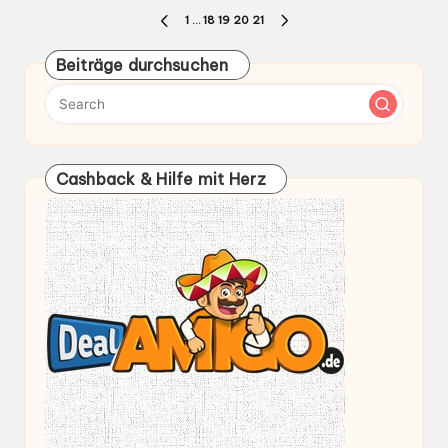
Seitennummerierung
1
…
18
19
20
21
PREVIOUS
NEXT
der
PAGE
PAGE
Beiträge durchsuchen
Beiträge
Cashback & Hilfe mit Herz