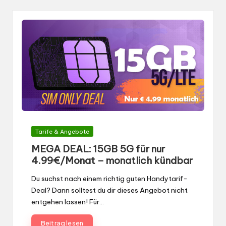
Gepostet
Tarife & Angebote
in
MEGA DEAL: 15GB 5G für nur
4.99€/Monat – monatlich kündbar
Du suchst nach einem richtig guten Handytarif-
Deal? Dann solltest du dir dieses Angebot nicht
entgehen lassen! Für…
Beitrag lesen