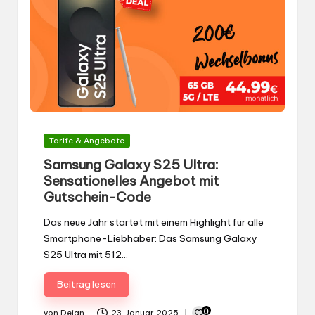
Gepostet
Tarife & Angebote
in
Samsung Galaxy S25 Ultra:
Sensationelles Angebot mit
Gutschein-Code
Das neue Jahr startet mit einem Highlight für alle
Smartphone-Liebhaber: Das Samsung Galaxy
S25 Ultra mit 512…
Beitrag lesen
0
von
Dejan
23. Januar 2025