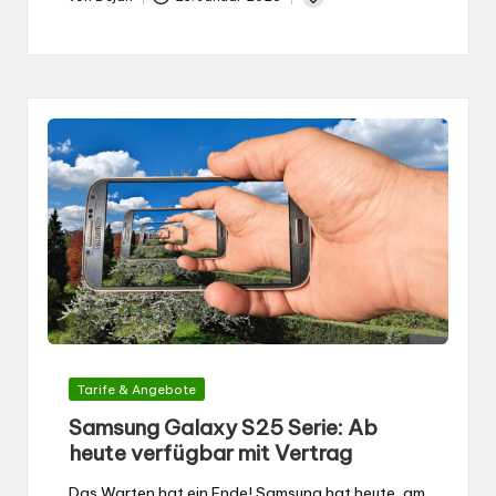
Gepostet
von
Gepostet
Tarife & Angebote
in
Samsung Galaxy S25 Serie: Ab
heute verfügbar mit Vertrag
Das Warten hat ein Ende! Samsung hat heute, am