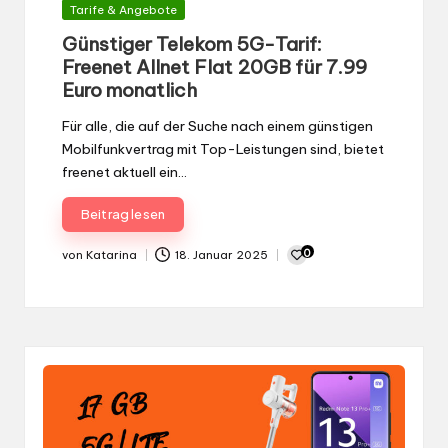
Gepostet
Tarife & Angebote
in
Günstiger Telekom 5G-Tarif:
Freenet Allnet Flat 20GB für 7.99
Euro monatlich
Für alle, die auf der Suche nach einem günstigen
Mobilfunkvertrag mit Top-Leistungen sind, bietet
freenet aktuell ein…
Beitrag lesen
0
von
Katarina
18. Januar 2025
Gepostet
von