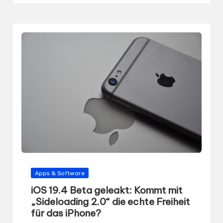
Gepostet
Apps & Software
in
iOS 19.4 Beta geleakt: Kommt mit
„Sideloading 2.0“ die echte Freiheit
für das iPhone?