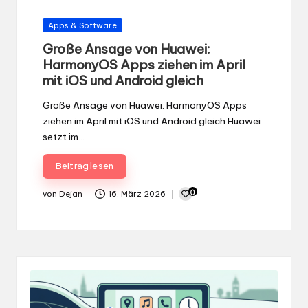
Gepostet
Apps & Software
in
Große Ansage von Huawei:
HarmonyOS Apps ziehen im April
mit iOS und Android gleich
Große Ansage von Huawei: HarmonyOS Apps
ziehen im April mit iOS und Android gleich Huawei
setzt im…
Beitrag lesen
0
von
Dejan
16. März 2026
Gepostet
von