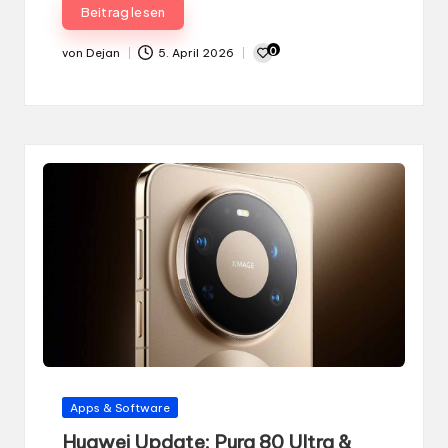
Beitrag lesen
0
von
Dejan
5. April 2026
Gepostet
von
Gepostet
Apps & Software
in
Huawei Update: Pura 80 Ultra &