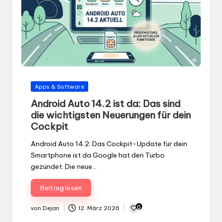
Gepostet
Apps & Software
in
Android Auto 14.2 ist da: Das sind
die wichtigsten Neuerungen für dein
Cockpit
Android Auto 14.2: Das Cockpit-Update für dein
Smartphone ist da Google hat den Turbo
gezündet: Die neue…
Beitrag lesen
0
von
Dejan
12. März 2026
Gepostet