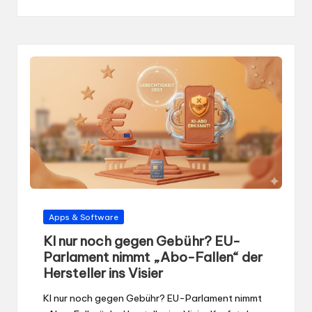
von
Gepostet
Apps & Software
in
KI nur noch gegen Gebühr? EU-
Parlament nimmt „Abo-Fallen“ der
Hersteller ins Visier
KI nur noch gegen Gebühr? EU-Parlament nimmt