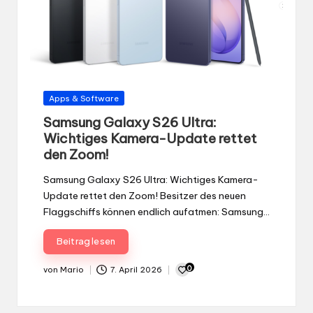
Gepostet
Apps & Software
in
Samsung Galaxy S26 Ultra:
Wichtiges Kamera-Update rettet
den Zoom!
Samsung Galaxy S26 Ultra: Wichtiges Kamera-
Update rettet den Zoom! Besitzer des neuen
Flaggschiffs können endlich aufatmen: Samsung…
Beitrag lesen
0
von
Mario
7. April 2026
Gepostet
von