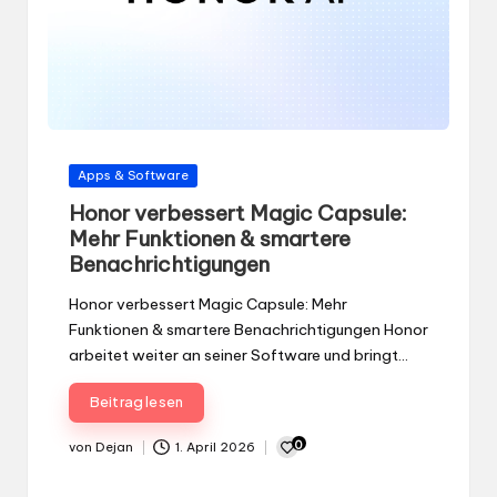
Gepostet
Apps & Software
in
Honor verbessert Magic Capsule:
Mehr Funktionen & smartere
Benachrichtigungen
Honor verbessert Magic Capsule: Mehr
Funktionen & smartere Benachrichtigungen Honor
arbeitet weiter an seiner Software und bringt…
Beitrag lesen
0
von
Dejan
1. April 2026
Gepostet
von