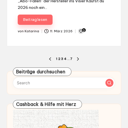
„Abo-Fallen“ der Hersteller ins Visier Kaufst du
2026 noch ein…
Beitrag lesen
0
von
Katarina
11. März 2026
Gepostet
von
Seitennummerierung
1
2
3
4
…
7
PREVIOUS
NEXT
der
PAGE
PAGE
Beiträge durchsuchen
Beiträge
Cashback & Hilfe mit Herz