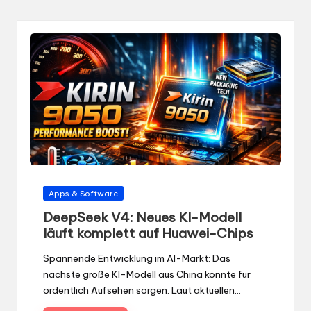
Gepostet
Apps & Software
in
DeepSeek V4: Neues KI-Modell
läuft komplett auf Huawei-Chips
Spannende Entwicklung im AI-Markt: Das
nächste große KI-Modell aus China könnte für
ordentlich Aufsehen sorgen. Laut aktuellen…