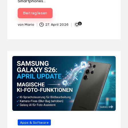
Smartphones…
Beitrag lesen
0
von
Mario
27. April 2026
Gepostet
von
Gepostet
Apps & Software