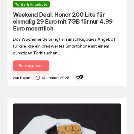
Gepostet
Tarife & Angebote
in
Weekend Deal: Honor 200 Lite für
einmalig 29 Euro mit 7GB für nur 4,99
Euro monatlich
Das Wochenende bringt ein unschlagbares Angebot
für alle, die ein preiswertes Smartphone mit einem
günstigen Tarif suchen.…
Beitrag lesen
0
von
Dejan
10. Januar 2025
Gepostet
von