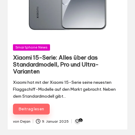
Gepostet
Smartphone News
in
Xiaomi 15-Serie: Alles über das
Standardmodell, Pro und Ultra-
Varianten
Xiaomi hat mit der Xiaomi 15-Serie seine neuesten
Flaggschiff-Modelle auf den Markt gebracht. Neben
dem Standardmodell gibt…
Beitrag lesen
0
von
Dejan
9. Januar 2025
Gepostet
von