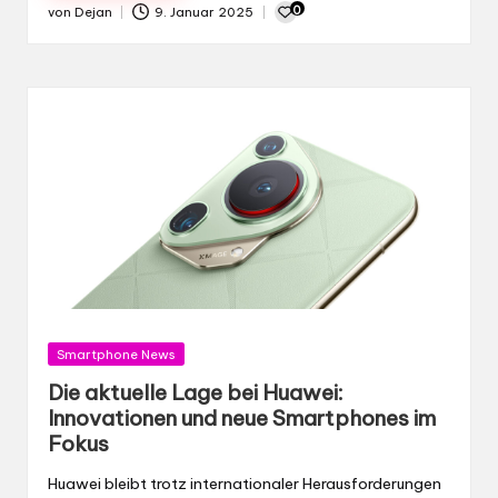
0
von
Dejan
9. Januar 2025
Gepostet
von
Gepostet
Smartphone News
in
Die aktuelle Lage bei Huawei:
Innovationen und neue Smartphones im
Fokus
Huawei bleibt trotz internationaler Herausforderungen