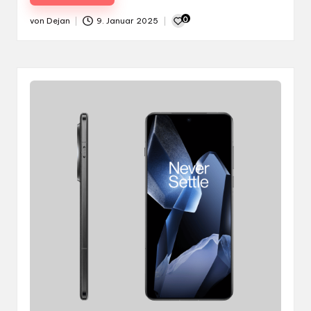
0
von
Dejan
9. Januar 2025
Gepostet
von