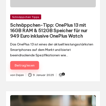
Gepostet
Schnäppchen Tipps
in
Schnäppchen-Tipp: OnePlus 13 mit
16GB RAM & 512GB Speicher für nur
949 Euro inklusive OnePlus Watch
Das OnePlus 13 ist eines der aktuell leistungsstärksten
Smartphones auf dem Markt und bietet
beeindruckende Spezifikationen wie…
Beitrag lesen
0
von
Dejan
9. Januar 2025
Gepostet
von