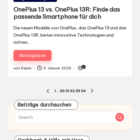
in
OnePlus 13 vs. OnePlus 13R: Finde das
passende Smartphone für dich
Die neuen Modelle von OnePlus, das OnePlus 13 und das
OnePlus 13R, bieten innovative Technologien und
richten…
Beitrag lesen
0
von
Dejan
9. Januar 2025
Gepostet
von
Seitennummerierung
1
…
30
31
32
33
34
PREVIOUS
NEXT
der
PAGE
PAGE
Beiträge durchsuchen
Beiträge