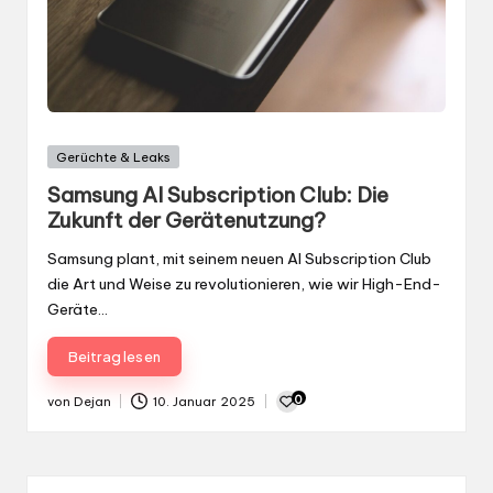
Gepostet
Gerüchte & Leaks
in
Samsung AI Subscription Club: Die
Zukunft der Gerätenutzung?
Samsung plant, mit seinem neuen AI Subscription Club
die Art und Weise zu revolutionieren, wie wir High-End-
Geräte…
Beitrag lesen
0
von
Dejan
10. Januar 2025
Gepostet
von