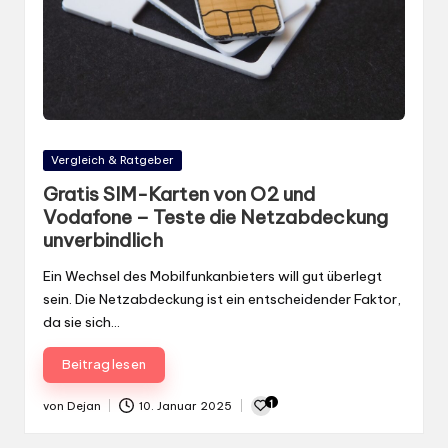
Gepostet
Vergleich & Ratgeber
in
Gratis SIM-Karten von O2 und
Vodafone – Teste die Netzabdeckung
unverbindlich
Ein Wechsel des Mobilfunkanbieters will gut überlegt
sein. Die Netzabdeckung ist ein entscheidender Faktor,
da sie sich…
Beitrag lesen
1
von
Dejan
10. Januar 2025
Gepostet
von