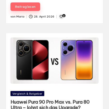
Beitrag lesen
0
von
Mario
28. April 2026
Gepostet
von
Gepostet
Vergleich & Ratgeber
in
Huawei Pura 90 Pro Max vs. Pura 80
Ultra – lohnt sich das Upgrade?