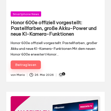
Gepostet
Smartphone News
in
Honor 600e offiziell vorgestellt:
Pastellfarben, große Akku-Power und
neue KI-Kamera-Funktionen
Honor 600e offiziell vorgestellt: Pastellfarben, großer
Akku und neue KI-Kamera-Funktionen Mit dem neuen
Honor 600e erweitert Honor…
Beitrag lesen
0
von
Mario
26. Mai 2026
Gepostet
von