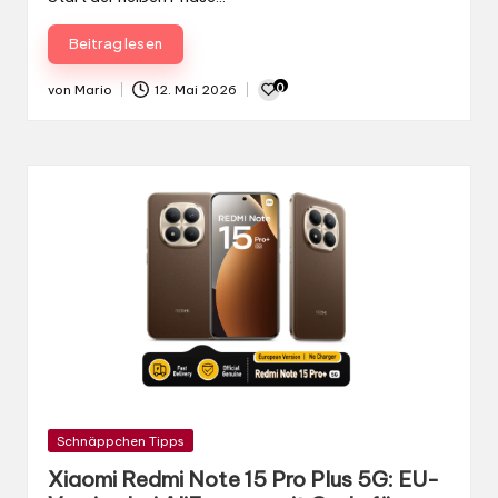
Beitrag lesen
0
von
Mario
12. Mai 2026
Gepostet
von
Gepostet
Schnäppchen Tipps
in
Xiaomi Redmi Note 15 Pro Plus 5G: EU-