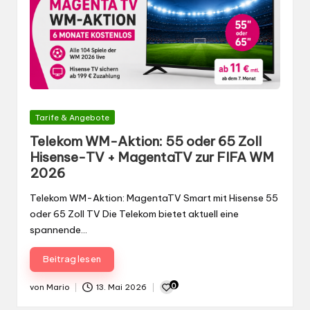
Gepostet
Tarife & Angebote
in
Telekom WM-Aktion: 55 oder 65 Zoll
Hisense-TV + MagentaTV zur FIFA WM
2026
Telekom WM-Aktion: MagentaTV Smart mit Hisense 55
oder 65 Zoll TV Die Telekom bietet aktuell eine
spannende…
Beitrag lesen
0
von
Mario
13. Mai 2026
Gepostet
von