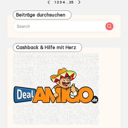
Seitennummerierung
1
2
3
4
…
25
PREVIOUS
NEXT
der
PAGE
PAGE
Beiträge durchsuchen
Beiträge
Cashback & Hilfe mit Herz