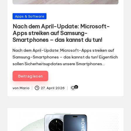
Gepostet
Apps & Software
in
Nach dem April-Update: Microsoft-
Apps streiken auf Samsung-
Smartphones – das kannst du tun!
Nach dem April-Update: Microsoft-Apps streiken auf
Samsung-Smartphones – das kannst du tun! Eigentlich
sollen Sicherheitsupdates unsere Smartphones…
Beitrag lesen
0
von
Mario
27. April 2026
Gepostet
von