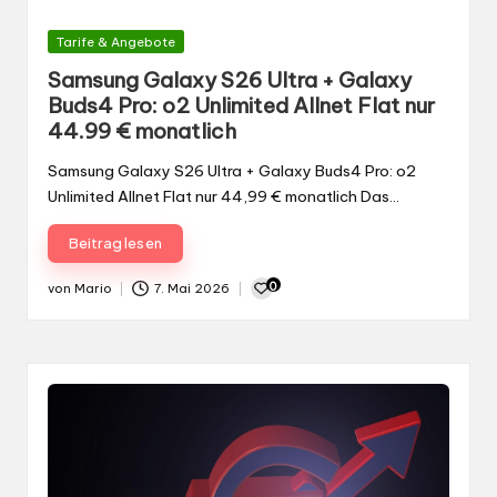
Gepostet
Tarife & Angebote
in
Samsung Galaxy S26 Ultra + Galaxy
Buds4 Pro: o2 Unlimited Allnet Flat nur
44.99 € monatlich
Samsung Galaxy S26 Ultra + Galaxy Buds4 Pro: o2
Unlimited Allnet Flat nur 44,99 € monatlich Das…
Beitrag lesen
0
von
Mario
7. Mai 2026
Gepostet
von