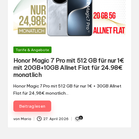
Gepostet
Tarife & Angebote
in
Honor Magic 7 Pro mit 512 GB für nur 1€
mit 20GB+10GB Allnet Flat für 24.98€
monatlich
Honor Magic 7 Pro mit 512 GB für nur 1€ + 30GB Allnet
Flat für 24,98€ monatlich…
Beitrag lesen
0
von
Mario
27. April 2026
Gepostet
von