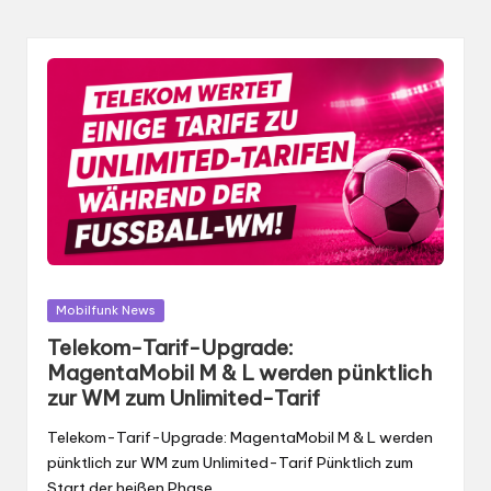
Gepostet
Mobilfunk News
in
Telekom-Tarif-Upgrade:
MagentaMobil M & L werden pünktlich
zur WM zum Unlimited-Tarif
Telekom-Tarif-Upgrade: MagentaMobil M & L werden
pünktlich zur WM zum Unlimited-Tarif Pünktlich zum
Start der heißen Phase…