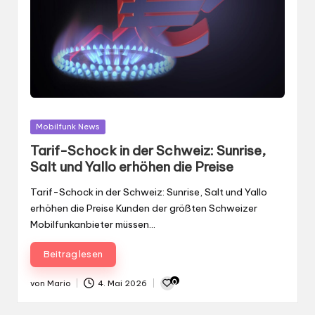
Gepostet
Mobilfunk News
in
Tarif-Schock in der Schweiz: Sunrise,
Salt und Yallo erhöhen die Preise
Tarif-Schock in der Schweiz: Sunrise, Salt und Yallo
erhöhen die Preise Kunden der größten Schweizer
Mobilfunkanbieter müssen…
Beitrag lesen
0
von
Mario
4. Mai 2026
Gepostet
von